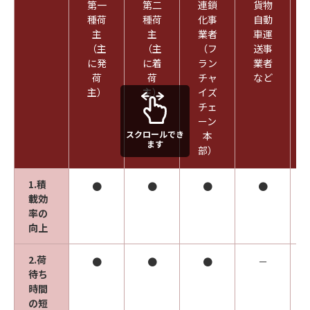
第一
第二
連鎖
貨物
種荷
種荷
化事
自動
主
主
業者
車運
（主
（主
（フ
送事
に発
に着
ラン
業者
荷
荷
チャ
など
主）
主）
イズ
チェ
ーン
スクロールでき
本
ます
部）
1.積
●
●
●
●
載効
率の
向上
2.荷
●
●
●
－
待ち
時間
の短