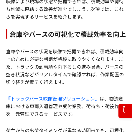
映像により現場の状態が把握できれば、積載効率や荷待
ち削減に直結する改善が進むでしょう。次項では、これ
らを実現するサービスを紹介します。
倉庫やバースの可視化で積載効率を向上
倉庫やバースの状況を映像で把握できれば、積載効率向
上のために必要な判断が格段に取りやすくなります。ま
た、トラックの到着順や荷下ろしの進み具合、バースの
空き状況などがリアルタイムで確認すれば、作業配置の
切り替えが素早く行えます。
『トラックバース映像管理ソリューション』
は、物流倉
庫における車両入退管理や受付業務、荷待ち・荷役作業
お問
を一元管理できるサービスです。
荷主からの出荷タイミングが重なる時間帯でも、可視化