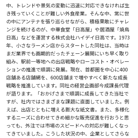
中、トレンドや景気の変動に迅速に対応できなければ生
き残っていくことが難しい外食産業。そんな中、常に世
の中にアンテナを張り巡らせながら、積極果敢にチャレ
ンジを続けるのが、中華食堂「日高屋」や居酒屋「焼鳥
日高」などを運営する株式会社ハイデイ日高です。1973
年、小さなラーメン店からスタートした同社は、当時は
まだ業界でも画期的だったチェーン展開にいち早く取り
組み、駅前一等地への出店戦略やローコスト・オペレー
ションの推進で順調に発展。現在、首都圏を中心に400
店舗ある店舗網を、600店舗まで増やすべく新たな成長
戦略を推進しています。同社の経営企画部今成課長代理
が語ります。「おかげさまで順調に成長してきた当社で
すが、社内ではさまざまな課題に直面していました。例
えば、出店とともに増える膨大な紙文書。また、多様化
するニーズに合わせてきめ細かな販売促進を行おうと思
っても、外注では市場のスピードへの対応が難しくなっ
てきていました。こうした状況の中、企業としてさらな