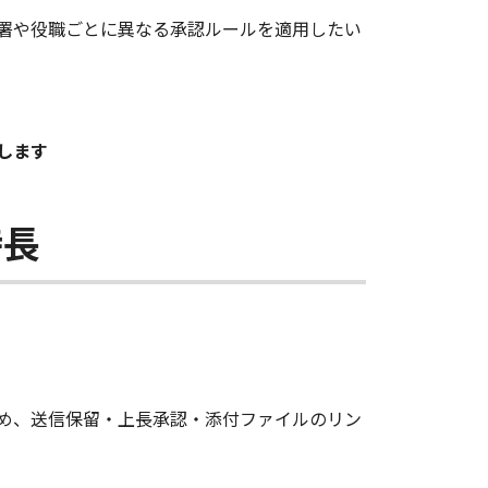
署や役職ごとに異なる承認ルールを適用したい
決します
特長
め、送信保留・上長承認・添付ファイルのリン