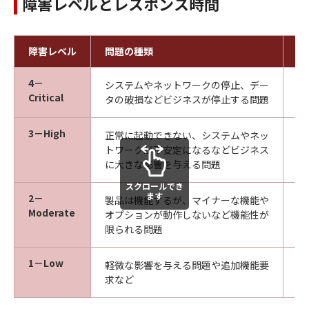
障害レベルとレスポンス時間
障害レベル
問題の種類
レ
4－
システムやネットワークの停止、デー
3
Critical
タの破損などビジネスが停止する問題
3－High
正常に起動できない、システムやネッ
6
トワークが不安定になるなどビジネス
に大きな影響を与える問題
スクロールでき
ます
2－
製品は機能するが、マイナーな機能や
1
Moderate
オプションが動作しないなど機能性が
限られる問題
1－Low
軽微な影響を与える問題や追加機能要
1
求など