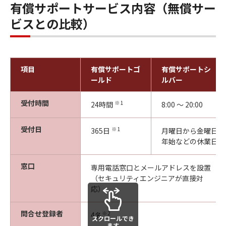
有償サポートサービス内容（無償サー
ビスとの比較）
項目
有償サポートゴ
有償サポートシ
ールド
ルバー
受付時間
※1
24時間
8:00 ～ 20:00
受付日
※1
365日
月曜日から金曜日（
年始などの休業日を
窓口
専用電話窓口とメールアドレスを設置
（セキュリティエンジニアが直接対
応）
問合せ登録者
※2
4名
スクロールでき
ます