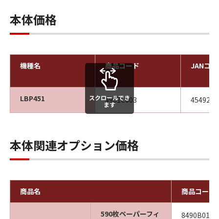
本体価格
機種名
商品コード
JANコー
スクロールでき
LBP451
4961C003
4549292
ます
本体関連オプション価格
商品名
商品コード
590枚ペーパーフィ
8490B012