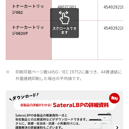
トナーカートリッ
4807C001
45492921888
ジ062
トナーカートリッ
4807C002
45492921888
スクロールでき
ます
ジ062VP
印刷可能ページ数はISO／IEC 19752に基づき、A4普通紙に
※
片面連続印刷した場合の平均値です。