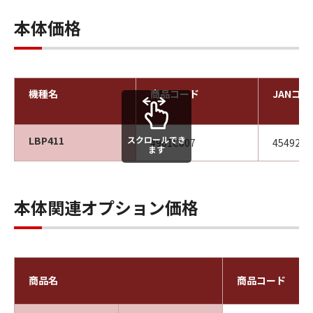
本体価格
機種名
商品コード
JANコー
スクロールでき
LBP411
4961C007
4549292
ます
本体関連オプション価格
商品名
商品コード