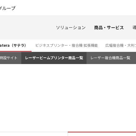
このページの本文へ
グループ
ソリューション
商品・サービス
tera（サテラ）
ビジネスプリンター・複合機 拡張機能
広幅複合機・大判
3i 特設サイト
レーザービームプリンター商品一覧
レーザー複合機商品一覧
仕様 LBP244