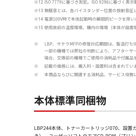
ISO 7779に基づき測定。ISO 9296に基
※12
無騒音とは、各バイスタンダー位置の放射音圧レ
※13
電源100V時で本体起動時の瞬間的ピークを除
※14
使用直前の温度環境、機内の環境（本体が設置
※15
LBP、サテラMFPの修理対応期間は、製造打ち
※
一部の機種では弊社の判断により、アフターサ
場合、交換前の機種でご使用の消耗品や付属品
記載の価格には、搬入料・設置料は含まれてい
※
本商品ならびに関連する消耗品、サービス役務
※
本体標準同梱物
LBP244本体、トナーカートリッジ070、
き）、ユーザーソフトウエアCD-ROM（プリ