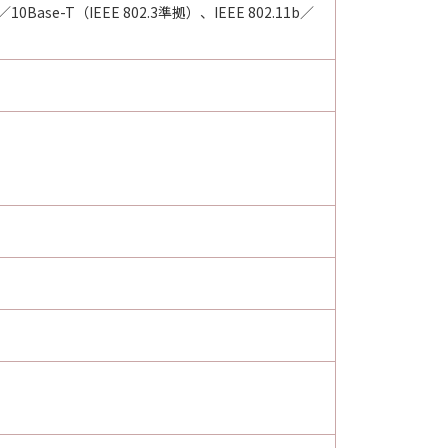
X／10Base-T（IEEE 802.3準拠）、IEEE 802.11b／