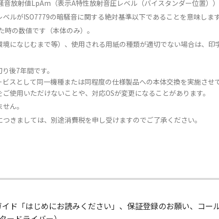
づく表示騒音放射値LpAm（表示A特性放射音圧レベル（バイスタンダー位置）
ベルがISO7779の暗騒音に関する絶対基準以下であることを意味しま
いた時の数値です（本体のみ）。
環境になじむまで等）、使用される用紙の種類が適切でない場合は、印
切り後7年間です。
ービスとして同一機種または同程度の仕様製品への本体交換を実施させ
をご使用いただけないことや、対応OSが変更になることがあります。
ません。
につきましては、別途消費税を申し受けますのでご了承ください。
設置ガイド「はじめにお読みください」、保証登録のお願い、コ
ンタードライバー）