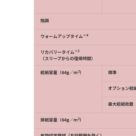
階調
※4
ウォームアップタイム
※5
リカバリータイム
（スリープからの復帰時間）
2
給紙容量（64g／m
）
標準
オプション給
最大給紙枚数
2
排紙容量（64g／m
）
有効印字領域（右記範囲を除く）