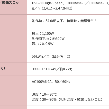
／拡張スロッ
USB2.0High-Speed、1000Base-T／100Base-T
g／n（2,412～2,472MHz）
※13
動作時：54.0dB以下、待機時：無騒音
最大：1,100W
動作時平均：約500W
最小：約0.9Ｗ
56kWh／年（区分名：C）
除く）
399×373×249／約8.7kg
AC100V:6.9A、50／60Hz
温度：10～30℃
湿度：20～80％（相対湿度・結露しないこと）