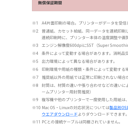
無償保証期間
A4片面印刷の場合。プリンターがデータを受信
※1
普通紙、カセット給紙、同一データを連続印刷
※2
連続印刷時に、プリンター本体の温度調整や画
エンジン解像度600dpiにSST（Super Smoot
※3
条件によって変動する場合があります。消耗品
※4
出力環境によって異なる場合があります。
※5
印刷環境や用紙の種類・条件によって変動する
※6
推奨紙以外の用紙では正常に印刷されない場合
※7
封筒は、材質の違いや張り合わせなどの違いに
※8
ームプリンター用封筒推奨）
複写機や他のプリンターで一度使用した用紙は
※9
Mac OS・Linuxの対応状況については
製品別OS
※10
ウエアダウンロード
よりダウンロードできます
PCとの接続ケーブルは同梱されていません。
※11