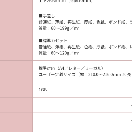
上下左右5mm（封筒10mm）
■手差し
普通紙、薄紙、再生紙、厚紙、色紙、ボンド紙、
2
質量：60～199g／m
■標準カセット
普通紙、薄紙、再生紙、色紙、厚紙、ボンド紙、
2
質量：60～120g／m
標準対応（A4／レター／リーガル）
ユーザー定義サイズ（幅：210.0～216.0mm × 長さ
1GB