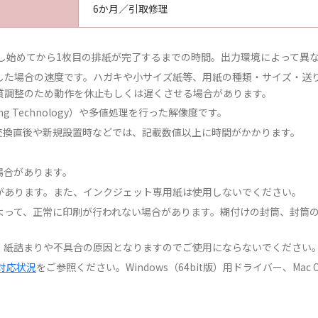
6か月／引取修理
し始めてから1枚目の排紙が完了するまでの時間。出力環境によって異
した場合の速度です。ハガキや小サイズ紙等、用紙の種類・サイズ・送
質調整のため動作を休止もしくは遅くさせる場合があります。
hing Technology）や多値処理を行った解像度です。
交換直後や新規設置時などでは、記載数値以上に時間がかかります。
場合があります。
があります。また、インクジェット専用紙は使用しないでください。
よって、正常に印刷が行われない場合があります。糊付けの封筒、封筒
、紙詰まりや不具合の原因となりますのでご使用にならないでください
対応状況
をご参照ください。Windows（64bit版）用ドライバー、Mac
。