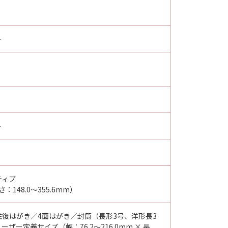
-
-
ティブ
：148.0～355.6mm）
／往復はがき／4面はがき／封筒（長形3号、洋形長3
ザー定義サイズ（幅：76.2～216.0mm × 長