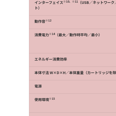
※10、※11
インターフェイス
（USB／ネットワーク
ト）
※12
動作音
※14
消費電力
（最大／動作時平均／最小）
エネルギー消費効率
本体寸法 W×D×H／本体重量（カートリッジを
電源
※15
使用環境