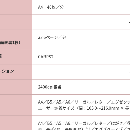
A4：40枚／分
33.6ページ／分
面表裏1枚）
語
CARPS2
ーション
2400dpi相当
A4／B5／A5／A6／リーガル／レター／エグゼク
ユーザー定義サイズ（幅：105.0～216.0mm × 長さ
A4／B5／A5／A6／リーガル／レター／はがき
※8
号、長形4号、長形40号）
／エグゼクティブ／ユー