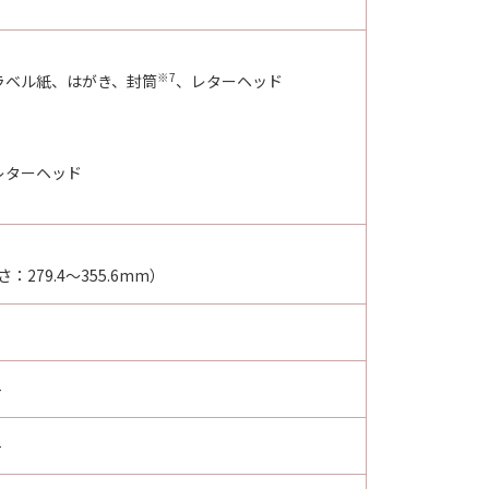
※7
ラベル紙、はがき、封筒
、レターヘッド
レターヘッド
：279.4～355.6mm）
-
-