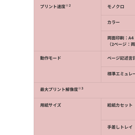
※2
プリント速度
モノクロ
カラー
両面印刷：A4
（2ページ：両
動作モード
ページ記述言
標準エミュレ
※3
最大プリント解像度
用紙サイズ
給紙カセット
手差しトレイ