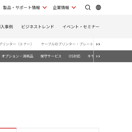
製品・サポート情報
企業情報
導入事例
ビジネストレンド
イベント・セミナー
プリンター（トナー）
ケーブルIDプリンター・プレート＆シートプリンター
オプション・消耗品
保守サービス
OS対応
キヤノン純正トナーカート