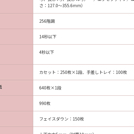
さ：127.0～355.6mm）
256階調
14秒以下
4秒以下
カセット：250枚×1段、手差しトレイ：100枚
紙
640枚×1段
990枚
フェイスダウン：150枚