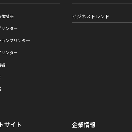
ビジネストレンド
映像機器
プリンタ―
ションプリンタ―
プリンター
機器
末
器
トサイト
企業情報