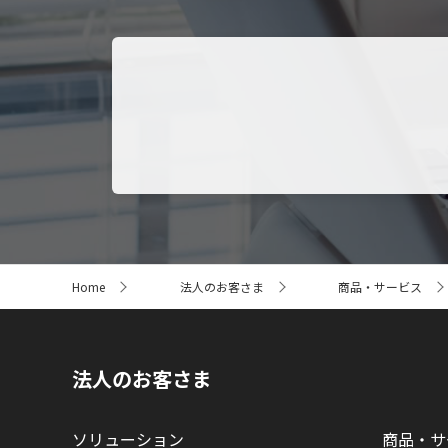
サ
Home
法人のお客さま
商品・サービス
イ
ト
内
の
現
法人のお客さま
在
位
置
ソリューション
商品・サ