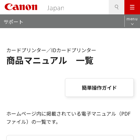
検
このページの本文へ
メ
索
ロ
ニ
menu
サポート
ー
ュ
カ
ー
ル
ナ
カードプリンター／IDカードプリンター
ビ
商品マニュアル 一覧
簡単操作ガイド
ホームページ内に掲載されている電子マニュアル（PDF
ファイル）の一覧です。