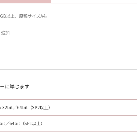
リー3GB以上、原稿サイズA4。
より追加
ーに準じます
ta 32bit／64bit（SP2以上）
32bit／64bit（SP1以上）