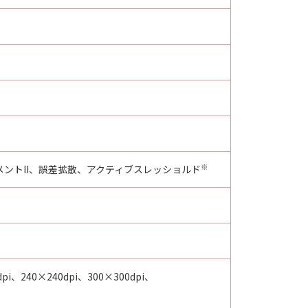
※
ントII、誤差拡散、アクティブスレッショルド
dpi、240×240dpi、300×300dpi、