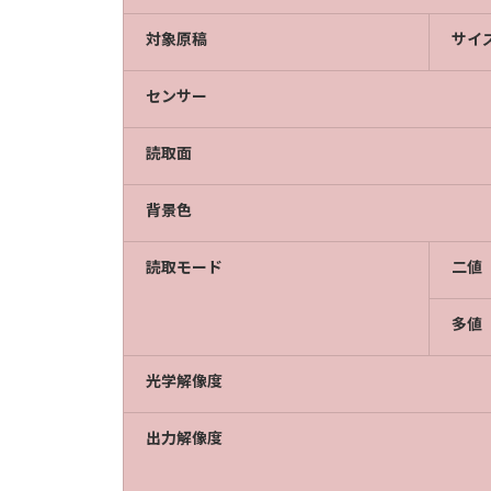
対象原稿
サイ
センサー
読取面
背景色
読取モード
二値
多値
光学解像度
出力解像度