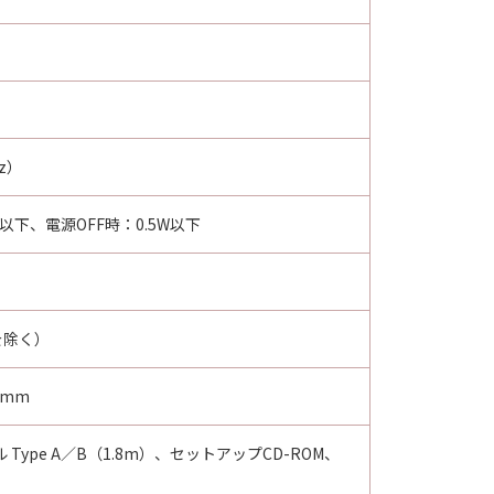
z）
以下、電源OFF時：0.5W以下
を除く）
）mm
Type A／B（1.8m）、セットアップCD-ROM、