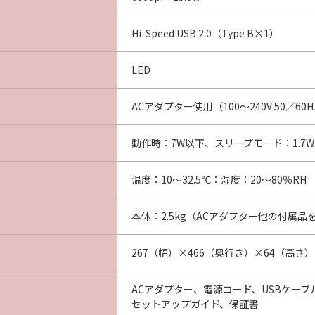
Hi-Speed USB 2.0（Type B×1）
LED
ACアダプター使用（100～240V 50／60H
動作時：7W以下、スリープモード：1.7W
温度：10～32.5℃：湿度：20～80％RH
本体：2.5kg（ACアダプター他の付属品
267（幅）×466（奥行き）×64（高さ
ACアダプター、電源コード、USBケーブル 
セットアップガイド、保証書