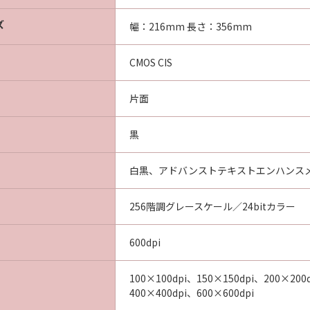
ズ
幅：216mm 長さ：356mm
CMOS CIS
片面
黒
白黒、アドバンストテキストエンハンスメ
256階調グレースケール／24bitカラー
600dpi
100×100dpi、150×150dpi、200×200
400×400dpi、600×600dpi