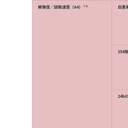
※1
解像度／読取速度（A4）
白黒
256
24b