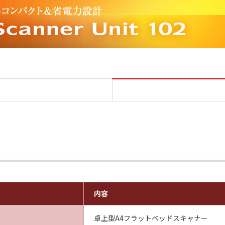
仕様 Flatbed Scanner Unit 
内容
卓上型A4フラットベッドスキャナー