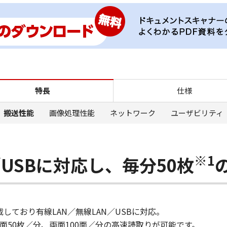
特長 搬送性能 DR-S350NW
特長
仕様
搬送性能
画像処理性能
ネットワーク
ユーザビリティ
※1
／USBに対応し、毎分50枚
載しており有線LAN／無線LAN／USBに対応。
50枚／分、両面100面／分の高速読取りが可能です。