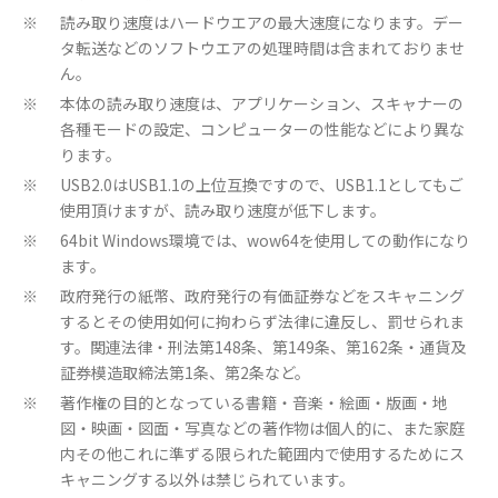
読み取り速度はハードウエアの最大速度になります。デー
※
タ転送などのソフトウエアの処理時間は含まれておりませ
ん。
本体の読み取り速度は、アプリケーション、スキャナーの
※
各種モードの設定、コンピューターの性能などにより異な
ります。
USB2.0はUSB1.1の上位互換ですので、USB1.1としてもご
※
使用頂けますが、読み取り速度が低下します。
64bit Windows環境では、wow64を使用しての動作になり
※
ます。
政府発行の紙幣、政府発行の有価証券などをスキャニング
※
するとその使用如何に拘わらず法律に違反し、罰せられま
す。関連法律・刑法第148条、第149条、第162条・通貨及
証券模造取締法第1条、第2条など。
著作権の目的となっている書籍・音楽・絵画・版画・地
※
図・映画・図面・写真などの著作物は個人的に、また家庭
内その他これに準ずる限られた範囲内で使用するためにス
キャニングする以外は禁じられています。