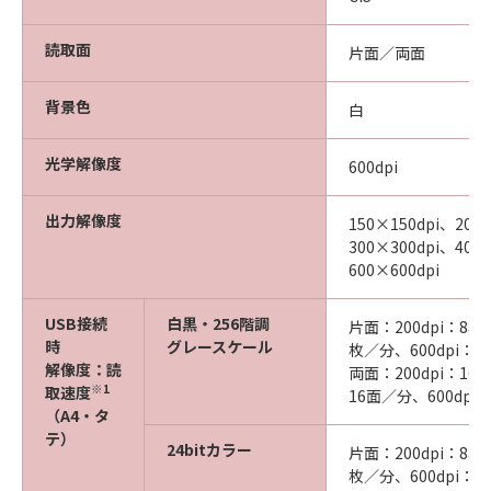
読取面
片面／両面
背景色
白
光学解像度
600dpi
出力解像度
150×150dpi、200
300×300dpi、400
600×600dpi
USB接続
白黒・256階調
片面：200dpi：8枚
時
グレースケール
枚／分、600dpi：
解像度：読
両面：200dpi：16
※1
取速度
16面／分、600dpi
（A4・タ
テ）
24bitカラー
片面：200dpi：8枚
枚／分、600dpi：