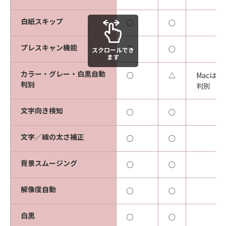
白紙スキップ
○
○
プレスキャン機能
○
○
スクロールでき
ます
カラー・グレー・白黒自動
○
△
Macは
判別
判別
文字向き検知
○
○
文字／線の太さ補正
○
○
背景スムージング
○
○
解像度自動
○
○
白黒
○
○