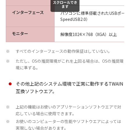
スクロールでき
ます
インターフェース
パソコンに標準搭載されたUSBポート（
SpeedUSB2.0）
モニター
解像度1024×768（XGA）以上
すべてのインターフェースの動作保証はしていない。
※
ただし、OSの推奨環境がこれを上回る場合は、OSの推奨環
※
境に準ずる。
その他上記のシステム環境で正常に動作するTWAIN
互換ソフトウエア。
上記の機能はお使いのアプリケーションソフトウエアで対
※
応している場合に使用できます。
お使いのコンピューターの性能やソフトウエアによっては
※
実現しない場合があります。