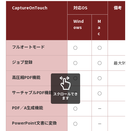
CaptureOnTouch
対応OS
備考
Wind
M
ows
a
c
フルオートモード
○
○
ジョブ登録
○
○
最大99
高圧縮PDF機能
○
○
サーチャブルPDF機能
○
○
スクロールでき
ます
PDF／A生成機能
○
－
PowerPoint文書に変換
○
－