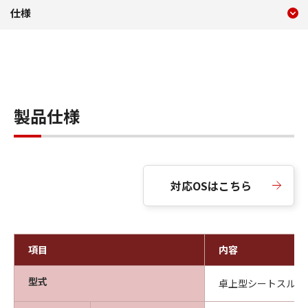
現在のコンテンツ
仕様 DR-P208II
仕様
コンテンツメニュー
製品仕様
対応OSはこちら
項目
内容
型式
卓上型シートスルー