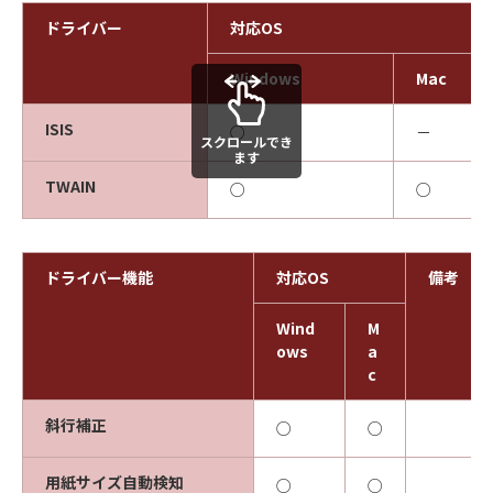
ドライバー
対応OS
Windows
Mac
ISIS
○
－
スクロールでき
ます
TWAIN
○
○
ドライバー機能
対応OS
備考
Wind
M
ows
a
c
斜行補正
○
○
用紙サイズ自動検知
○
○