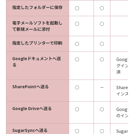
指定したフォルダーに保存
○
○
電子メールソフトを起動し
○
○
て新規メールに添付
指定したプリンターで印刷
○
○
Googleドキュメントへ送
○
○
Googl
る
グインの
須
SharePointへ送る
○
－
Share
インスト
Google Driveへ送る
○
○
Google
のインス
SugarSyncへ送る
○
○
Sugar