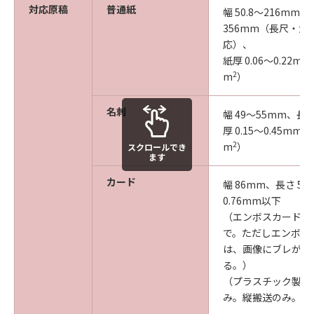
対応原稿
普通紙
幅 50.8～216mm、
356mm（長尺・大
応）、
紙厚 0.06～0.22m
2
m
）
名刺
幅 49～55mm、長さ
厚 0.15～0.45mm（
2
m
）
スクロールでき
ます
カード
幅 86mm、長さ 5
0.76mm以下
（エンボスカードは厚
で。ただしエンボス
は、画像にブレが発
る。）
（プラスチック製。
み。縦搬送のみ。）