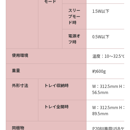
モード
スリー
1.5W以下
プモー
ド時
電源オ
0.5W以下
フ時
使用環境
温度：10～32.5℃ 
重量
約600g
外形寸法
トレイ収納時
W：312.5mm H：4
56.5mm
トレイ全開時
W：312.5mm H：4
89.5mm
同梱物
P208II専用USBケ