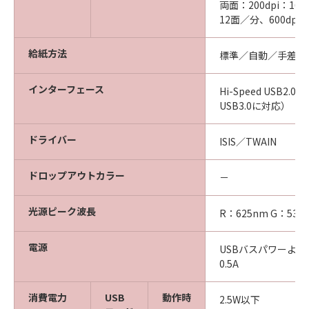
両面：200dpi：16
12面／分、600dpi
給紙方法
標準／自動／手差し
インターフェース
※2
Hi-Speed USB2.0
USB3.0に対応）
ドライバー
ISIS／TWAIN
ドロップアウトカラー
－
光源ピーク波長
R：625nm G：530
電源
USBバスパワーより供
0.5A
消費電力
USB
動作時
2.5W以下