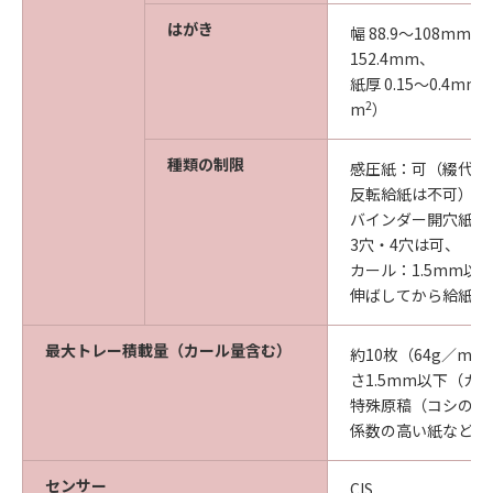
はがき
幅 88.9～108mm、
152.4mm、
紙厚 0.15～0.4mm
2
m
）
種類の制限
感圧紙：可（綴代側
反転給紙は不可）、
バインダー開穴紙：
3穴・4穴は可、
カール：1.5mm以
伸ばしてから給紙の
最大トレー積載量（カール量含む）
2
約10枚（64g／m
さ1.5mm以下（カ
特殊原稿（コシの弱
係数の高い紙などは
センサー
CIS