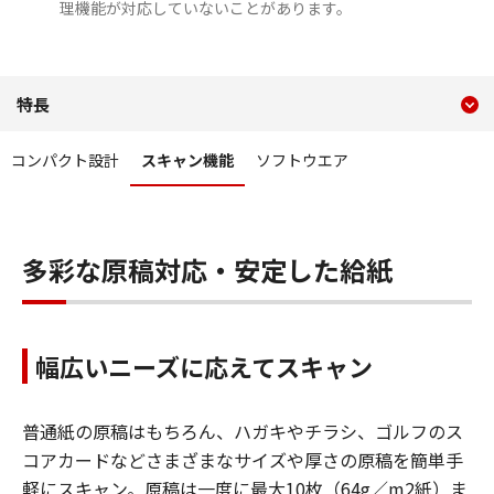
理機能が対応していないことがあります。
現在のコンテンツ
特長 スキャン機能 DR-P208I
特長
コンテンツメニュー
コンパクト設計
スキャン機能
ソフトウエア
多彩な原稿対応・安定した給紙
幅広いニーズに応えてスキャン
普通紙の原稿はもちろん、ハガキやチラシ、ゴルフのス
コアカードなどさまざまなサイズや厚さの原稿を簡単手
軽にスキャン。原稿は一度に最大10枚（64g／m2紙）ま