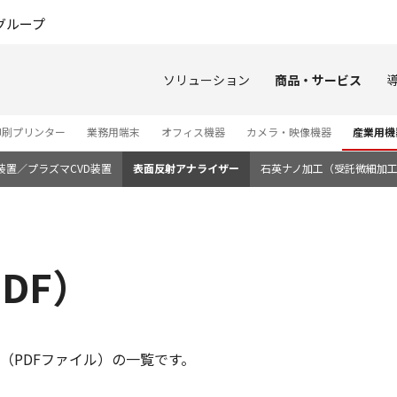
このページの本文へ
グループ
ソリューション
商品・サービス
印刷プリンター
業務用端末
オフィス機器
カメラ・映像機器
産業用機
装置／プラズマCVD装置
表面反射アナライザー
石英ナノ加工（受託微細加
DF）
（PDFファイル）の一覧です。