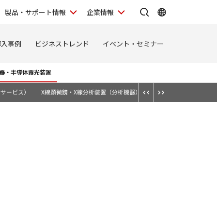
製品・サポート情報
企業情報
導入事例
ビジネストレンド
イベント・セミナー
器・半導体露光装置
工サービス）
X線顕微鏡・X線分析装置（分析機器）
光学式インクリメンタル