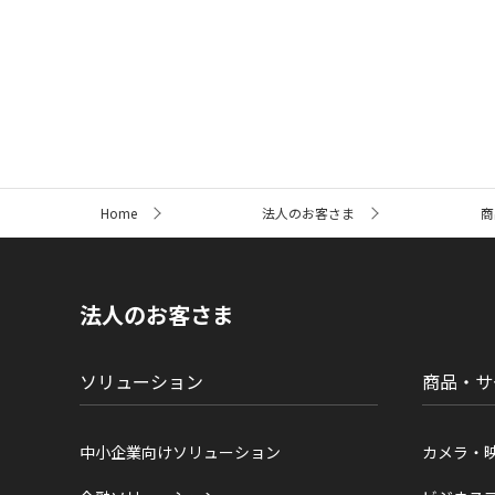
サ
Home
法人のお客さま
商
イ
ト
内
の
現
法人のお客さま
在
位
置
ソリューション
商品・サ
中小企業向けソリューション
カメラ・