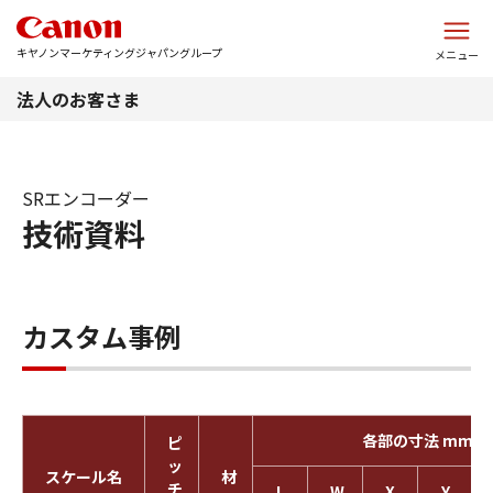
このページの本文へ
キヤノンマーケティングジャパングループ
メニュー
法人のお客さま
SRエンコーダー
技術資料
カスタム事例
各部の寸法 mm
ピ
ッ
スケール名
材
チ
L
W
X
Y