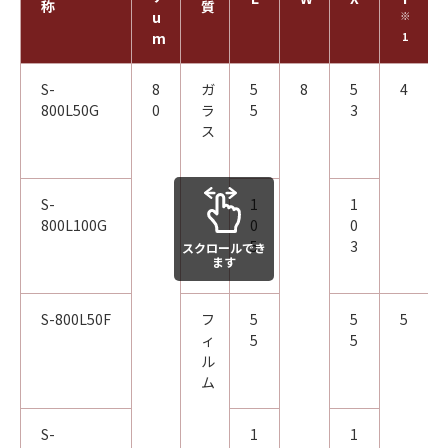
称
質
u
※
m
1
S-
8
ガ
5
8
5
4
800L50G
0
ラ
5
3
ス
S-
1
1
800L100G
0
0
5
3
スクロールでき
ます
S-800L50F
フ
5
5
5
ィ
5
5
ル
ム
S-
1
1