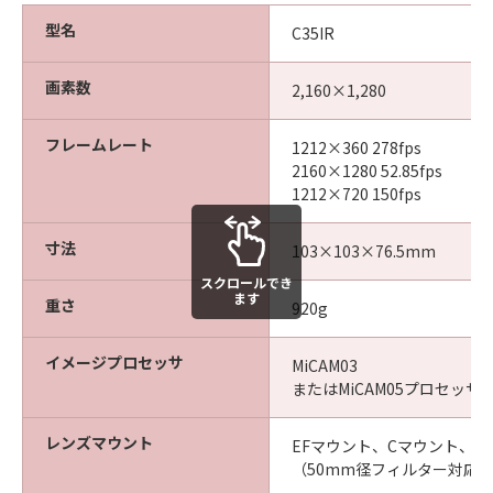
型名
C35IR
画素数
2,160×1,280
フレームレート
1212×360 278fps
2160×1280 52.85fps
1212×720 150fps
寸法
103×103×76.5mm
スクロールでき
ます
重さ
920g
イメージプロセッサ
MiCAM03
またはMiCAM05プロセッサ
レンズマウント
EFマウント、Cマウント、そ
（50mm径フィルター対応