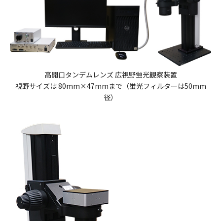
高開口タンデムレンズ 広視野蛍光観察装置
視野サイズは 80mm×47mmまで（蛍光フィルターは50mm
径）