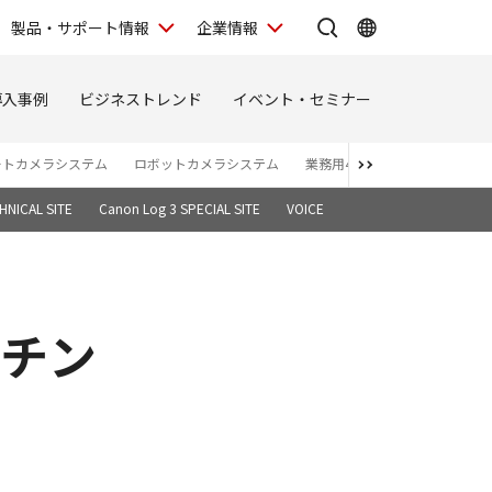
製品・サポート情報
企業情報
導入事例
ビジネストレンド
イベント・セミナー
ートカメラシステム
ロボットカメラシステム
業務用4Kディスプレイ
バー
NICAL SITE
Canon Log 3 SPECIAL SITE
VOICE
・チン