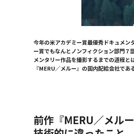
今年の米アカデミー賞最優秀ドキュメンタ
ー賞でもなんとノンフィクション部門７
メンタリー作品を撮影するまでの道程と
『MERU／メルー』の国内配給会社であ
前作『MERU／メル
技術的に違ったこと