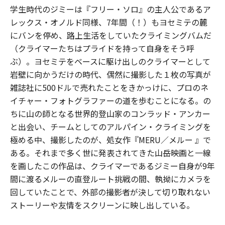
学生時代のジミーは『フリー・ソロ』の主人公であるア
レックス・オノルド同様、7年間（！）もヨセミテの麓
にバンを停め、路上生活をしていたクライミングバムだ
（クライマーたちはプライドを持って自身をそう呼
ぶ）。ヨセミテをベースに駆け出しのクライマーとして
岩壁に向かうだけの時代、偶然に撮影した１枚の写真が
雑誌社に500ドルで売れたことをきかっけに、プロのネ
イチャー・フォトグラファーの道を歩むことになる。の
ちに山の師となる世界的登山家のコンラッド・アンカー
と出会い、チームとしてのアルパイン・クライミングを
極める中、撮影したのが、処女作『MERU／メルー 』で
ある。それまで多く世に発表されてきた山岳映画と一線
を画したこの作品は、クライマーであるジミー自身が9年
間に渡るメルーの直登ルート挑戦の間、執拗にカメラを
回していたことで、外部の撮影者が決して切り取れない
ストーリーや友情をスクリーンに映し出している。