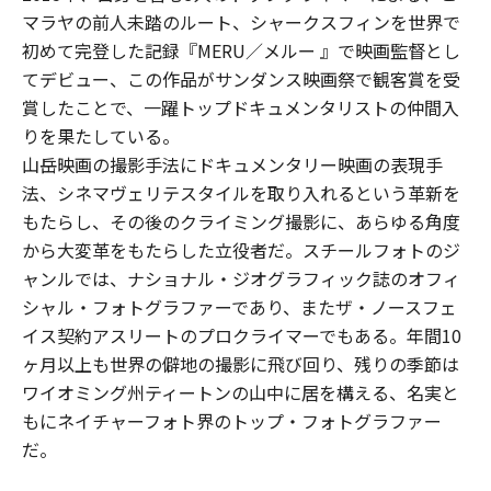
マラヤの前人未踏のルート、シャークスフィンを世界で
初めて完登した記録『MERU／メルー 』で映画監督とし
てデビュー、この作品がサンダンス映画祭で観客賞を受
賞したことで、一躍トップドキュメンタリストの仲間入
りを果たしている。
山岳映画の撮影手法にドキュメンタリー映画の表現手
法、シネマヴェリテスタイルを取り入れるという革新を
もたらし、その後のクライミング撮影に、あらゆる角度
から大変革をもたらした立役者だ。スチールフォトのジ
ャンルでは、ナショナル・ジオグラフィック誌のオフィ
シャル・フォトグラファーであり、またザ・ノースフェ
イス契約アスリートのプロクライマーでもある。年間10
ヶ月以上も世界の僻地の撮影に飛び回り、残りの季節は
ワイオミング州ティートンの山中に居を構える、名実と
もにネイチャーフォト界のトップ・フォトグラファー
だ。