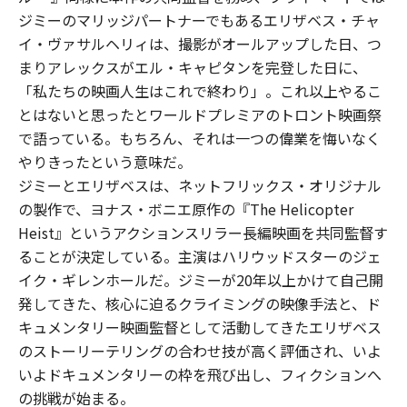
ジミーのマリッジパートナーでもあるエリザベス・チャ
イ・ヴァサルヘリィは、撮影がオールアップした日、つ
まりアレックスがエル・キャピタンを完登した日に、
「私たちの映画人生はこれで終わり」。これ以上やるこ
とはないと思ったとワールドプレミアのトロント映画祭
で語っている。もちろん、それは一つの偉業を悔いなく
やりきったという意味だ。
ジミーとエリザベスは、ネットフリックス・オリジナル
の製作で、ヨナス・ボニエ原作の『The Helicopter
Heist』というアクションスリラー長編映画を共同監督す
ることが決定している。主演はハリウッドスターのジェ
イク・ギレンホールだ。ジミーが20年以上かけて自己開
発してきた、核心に迫るクライミングの映像手法と、ド
キュメンタリー映画監督として活動してきたエリザベス
のストーリーテリングの合わせ技が高く評価され、いよ
いよドキュメンタリーの枠を飛び出し、フィクションへ
の挑戦が始まる。