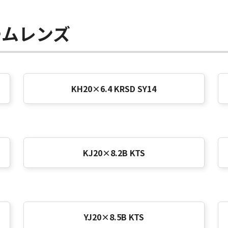
ームレンズ
KH20×6.4 KRSD SY14
KJ20×8.2B KTS
YJ20×8.5B KTS