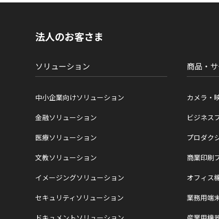
ト
内
の
現
法人のお客さま
在
位
置
ソリューション
商品・サ
中小企業向けソリューション
カメラ・
金融ソリューション
ビジネス
医療ソリューション
プロダク
文教ソリューション
商業印刷
イメージングソリューション
オフィス
セキュリティソリューション
業務用端
ドキュメントソリューション
産業用機