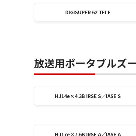
DIGISUPER 62 TELE
放送用ポータブルズ
HJ14e×4.3B IRSE S／IASE S
HJ17e×7.6B IRSE A／IASE A