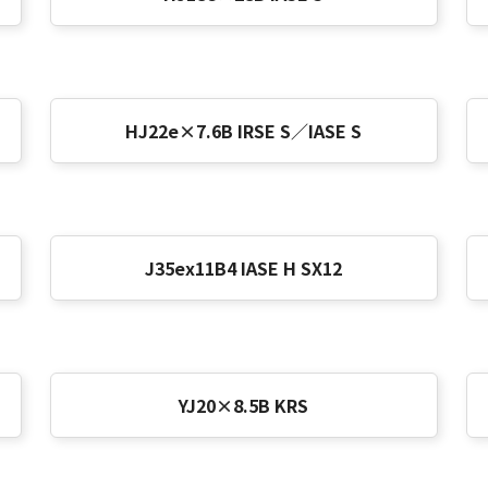
HJ22e×7.6B IRSE S／IASE S
J35ex11B4 IASE H SX12
YJ20×8.5B KRS