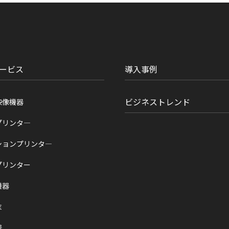
ービス
導入事例
ビジネストレンド
映像機器
プリンタ―
ションプリンタ―
プリンター
機器
末
器