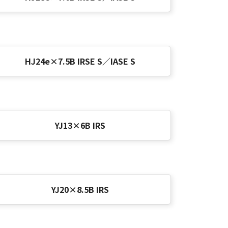
HJ24e×7.5B IRSE S／IASE S
YJ13×6B IRS
YJ20×8.5B IRS