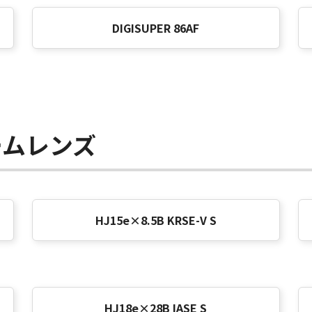
DIGISUPER 86AF
ームレンズ
HJ15e×8.5B KRSE-V S
HJ18e×28B IASE S