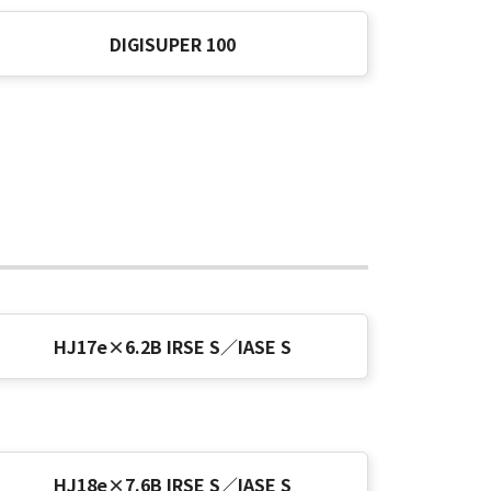
DIGISUPER 100
HJ17e×6.2B IRSE S／IASE S
HJ18e×7.6B IRSE S／IASE S