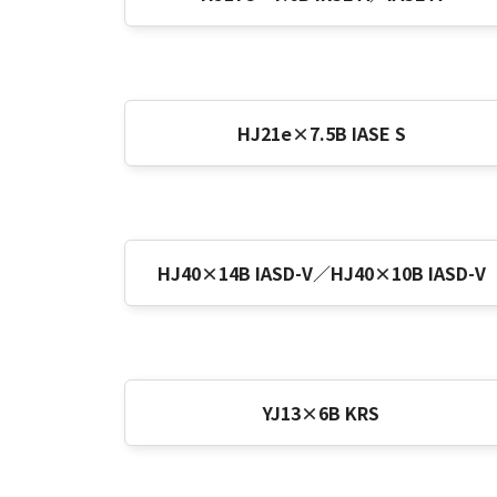
HJ21e×7.5B IASE S
HJ40×14B IASD-V／HJ40×10B IASD-V
YJ13×6B KRS