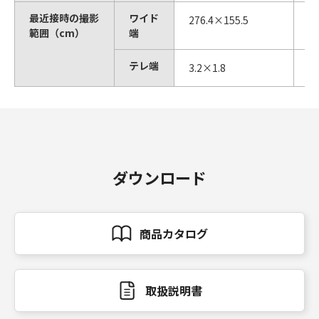
最近接時の撮影
ワイド
276.4×155.5
1
範囲（cm）
端
テレ端
3.2×1.8
1.
ダウンロード
商品カタログ
取扱説明書