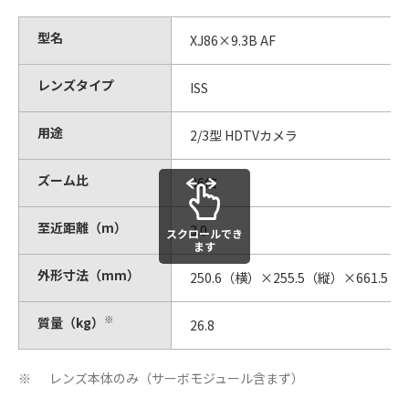
型名
XJ86×9.3B AF
レンズタイプ
ISS
用途
2/3型 HDTVカメラ
ズーム比
86倍
至近距離（m）
3.0
スクロールでき
ます
外形寸法（mm）
250.6（横）×255.5（縦）×661.5
※
質量（kg）
26.8
レンズ本体のみ（サーボモジュール含まず）
※