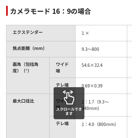
カメラモード 16：9の場合
エクステンダー
1 ×
2
焦点距離（mm）
9.3～800
1
画角（包括角
ワイド
54.6×32.4
2
度）（°）
端
テレ端
0.69×0.39
0
最大口径比
ワイド
1：1.7（9.3～
1
端
340mm）
6
スクロールでき
ます
テレ端
1：4.0（800mm）
1
8