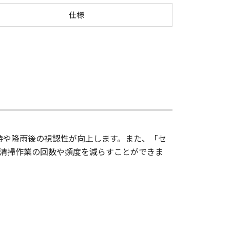
 VB-R13VE（H2）／VB-R12VE（H2）／VB-R13
仕様
時や降雨後の視認性が向上します。また、「セ
清掃作業の回数や頻度を減らすことができま