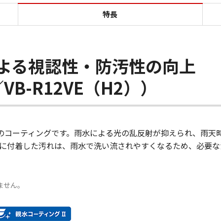
特長 WebView Livescope
特長
による視認性・防汚性の向上
／VB-R12VE（H2））
性のコーティングです。雨水による光の乱反射が抑えられ、雨天
に付着した汚れは、雨水で洗い流されやすくなるため、必要な
りません。