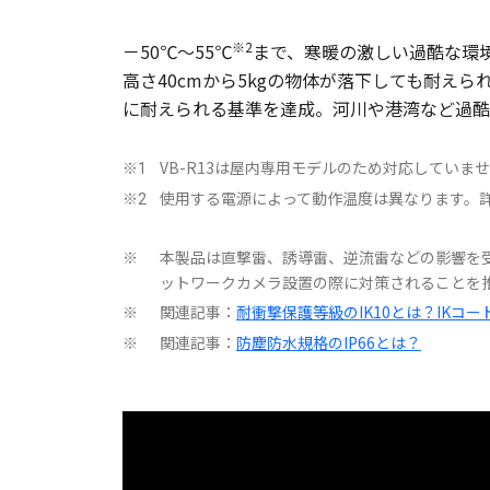
※2
－50℃～55℃
まで、寒暖の激しい過酷な環
高さ40cmから5kgの物体が落下しても耐えら
に耐えられる基準を達成。河川や港湾など過酷
VB-R13は屋内専用モデルのため対応していま
※1
使用する電源によって動作温度は異なります。
※2
本製品は直撃雷、誘導雷、逆流雷などの影響を
※
ットワークカメラ設置の際に対策されることを
関連記事：
耐衝撃保護等級のIK10とは？IKコ
※
関連記事：
防塵防水規格のIP66とは？
※