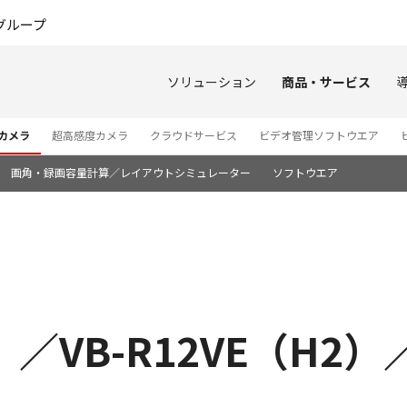
このページの本文へ
グループ
ソリューション
商品・サービス
カメラ
超高感度カメラ
クラウドサービス
ビデオ管理ソフトウエア
画角・録画容量計算／レイアウトシミュレーター
ソフトウエア
2）／VB-R12VE（H2）