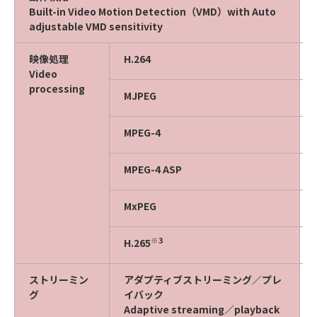
Built-in Video Motion Detection（VMD）with Auto
adjustable VMD sensitivity
映像処理
H.264
Video
processing
MJPEG
MPEG-4
MPEG-4 ASP
MxPEG
※3
H.265
ストリーミン
アダプティブストリーミング／プレ
グ
イバック
Adaptive streaming／playback