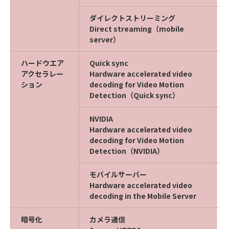
ダイレクトストリーミング
Direct streaming（mobile
server）
ハードウエア
Quick sync
アクセラレー
Hardware accelerated video
ション
decoding for Video Motion
Detection（Quick sync）
NVIDIA
Hardware accelerated video
decoding for Video Motion
Detection（NVIDIA）
モバイルサーバー
Hardware accelerated video
decoding in the Mobile Server
暗号化
カメラ通信