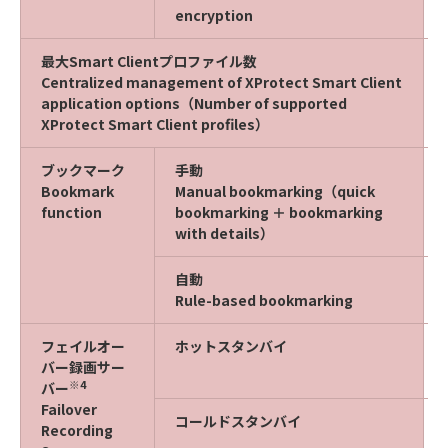
encryption
最大Smart Clientプロファイル数
Centralized management of XProtect Smart Client
application options（Number of supported
XProtect Smart Client profiles）
ブックマーク
手動
Bookmark
Manual bookmarking（quick
function
bookmarking ＋ bookmarking
with details）
自動
Rule-based bookmarking
フェイルオー
ホットスタンバイ
バー録画サー
※4
バー
Failover
コールドスタンバイ
Recording