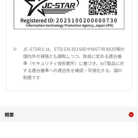
JC-STARとは、ETSI EN 303 645やNISTIR 8425等の
※
国内外の規格とも調和しつつ、独自に定める適合基
準（セキュリティ技術要件）に基づき、IoT製品に対
する適合基準への適合性を確認・可視化する、国の
制度です
現在のコンテンツ
概要 WebView Livescope V
概要
コンテンツメニュー