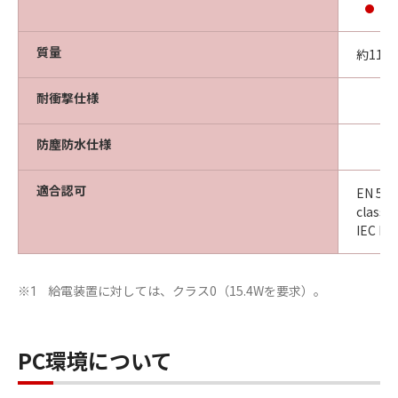
質量
約1100
耐衝撃仕様
防塵防水仕様
適合認可
EN 550
class
IEC E
給電装置に対しては、クラス0（15.4Wを要求）。
※1
PC環境について