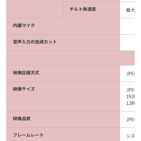
チルト角速度
最大15
内蔵マイク
音声入力の低減カット
映像圧縮方式
JPEG、
映像サイズ
JPEG、
1920
1280×
映像品質
JPEG、
フレームレート
システム