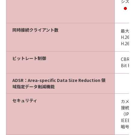
システム
同時接続クライアント数
最大3
H.26
H.26
ビットレート制御
CBR（C
Bit Ra
ADSR：Area-specific Data Size Reduction 領
域指定データ削減機能
セキュリティ
カメラ
接続制
（IPv4
IEEE8
暗号化通