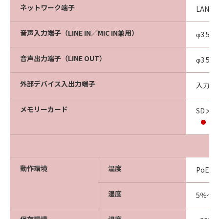
ネットワーク端子
LAN×
音声入力端子（LINE IN／MIC IN兼用）
φ3.5
音声出力端子（LINE OUT）
φ3.5
外部デバイス入出力端子
入力×
メモリーカード
SDメ
C
動作環境
温度
PoE入
湿度
5％～