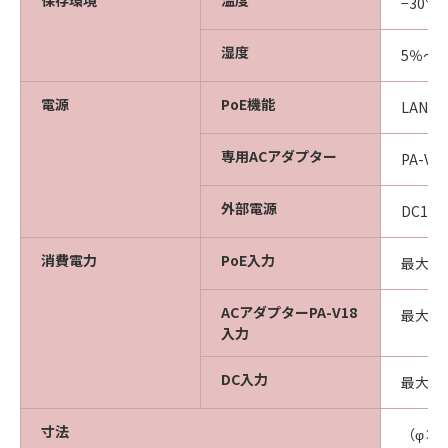
保存環境
温度
−30℃
湿度
5％～
電源
PoE機能
LANコ
専用ACアダプター
PA-V
外部電源
DC12
消費電力
PoE入力
最大約9
ACアダプターPA-V18
最大約9
入力
DC入力
最大約7
寸法
（φ×H