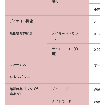
場合
垂直画角
デイナイト機能
オート
最低被写体照度
デイモード（カラ
0.02
ー）
ナイトモード（白
0.00
黒）
フォーカス
オート
AFレスポンス
撮影距離（レンズ先
デイモード
W端0.
端より）
ナイトモード
W端1.