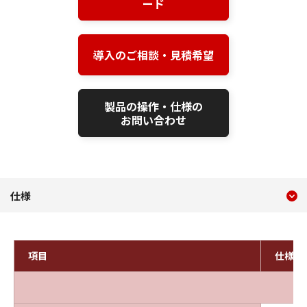
ード
導入のご相談・見積希望
製品の操作・仕様の
お問い合わせ
現在のコンテンツ
仕様 WebView Livescope V
仕様
コンテンツメニュー
項目
仕様