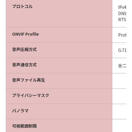
プロトコル
IPv4
DNS、
RTSP
ONVIF Profile
Profil
音声圧縮方式
G.711
音声通信方式
全二重
音声ファイル再生
プライバシーマスク
パノラマ
可視範囲制限