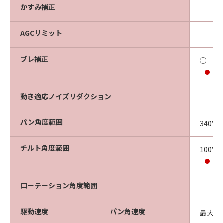
かすみ補正
AGCリミット
ブレ補正
○
最
動き適応ノイズリダクション
パン角度範囲
340°（
チルト角度範囲
100°
水
ローテーション角度範囲
駆動速度
パン角速度
最大15