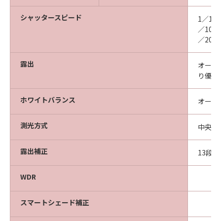
シャッタースピード
1／1、
／100
／200
露出
オート
り優先
ホワイトバランス
オート
測光方式
中央部
露出補正
13段階
WDR
スマートシェード補正