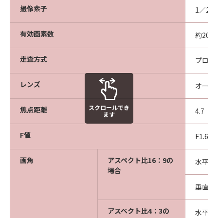
撮像素子
1／2.8
有効画素数
約200
走査方式
プログ
レンズ
オート
スクロールでき
焦点距離
4.7（
ます
F値
F1.6
画角
アスペクト比16：9の
水平画角
場合
垂直画角
アスペクト比4：3の
水平画角