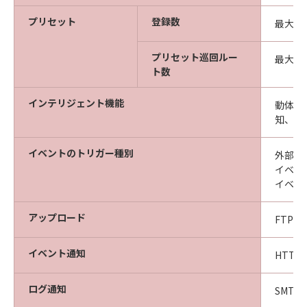
プリセット
登録数
最大6
プリセット巡回ルー
最大5
ト数
インテリジェント機能
動体検
知、音
イベントのトリガー種別
外部デ
イベン
イベン
アップロード
FTP／
イベント通知
HTTP
ログ通知
SMTP