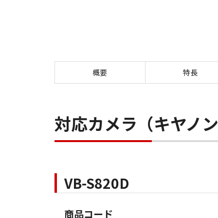
概要
特長
対応カメラ（キヤノ
VB-S820D
商品コード