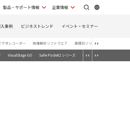
製品・サポート情報
企業情報
導入事例
ビジネストレンド
イベント・セミナー
ビデオレコーダー
映像解析ソフトウエア
業種別ソリューションサイト
ク
VisualStage GO
Safie Pocket2 シリーズ
Safie GO
Safie One
RU