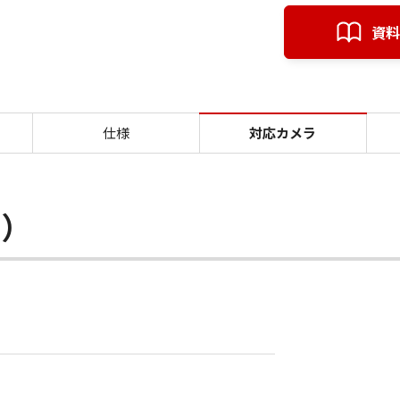
資料
対応カメラ クラウド型録画サービス
仕様
対応カメラ
ン）