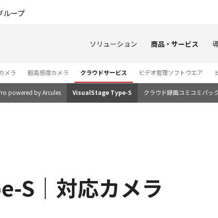
このページの本文へ
グループ
ソリューション
商品・サービス
カメラ
超高感度カメラ
クラウドサービス
ビデオ管理ソフトウエア
Pro powered by Arcules
VisualStage Type-S
クラウド録画コミコミパッ
Type-S｜対応カメラ