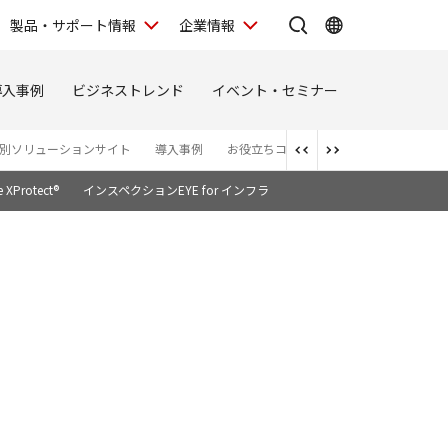
製品・サポート情報
企業情報
導入事例
ビジネストレンド
イベント・セミナー
別ソリューションサイト
導入事例
お役立ちコラム
映像DXシリーズ
Protect®
インスペクションEYE for インフラ