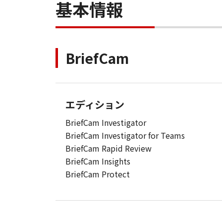
基本情報
BriefCam
エディション
BriefCam Investigator
BriefCam Investigator for Teams
BriefCam Rapid Review
BriefCam Insights
BriefCam Protect