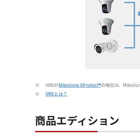
VMSが
Milestone XProtect®
の場合は、Milesto
※
VMSとは？
※
商品エディション