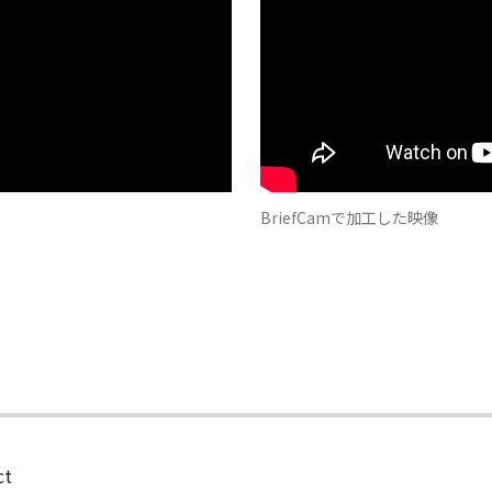
BriefCamで加工した映像
ct