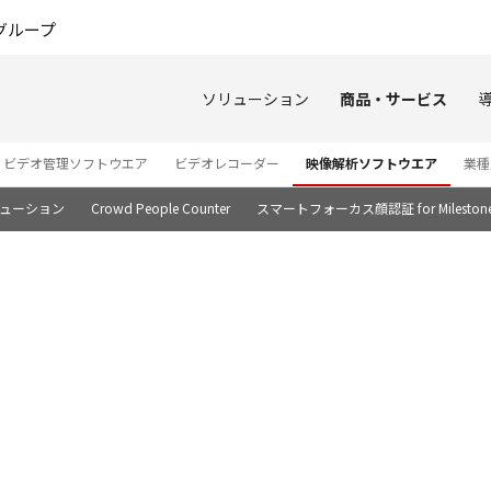
このページの本文へ
グループ
ソリューション
商品・サービス
ビデオ管理ソフトウエア
ビデオレコーダー
映像解析ソフトウエア
業種
リューション
Crowd People Counter
スマートフォーカス顔認証 for Milestone X