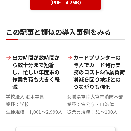
（PDF：4.2MB）
この記事と類似の導入事例をみる
出力時間が数時間か
カードプリンターの
ら数十分まで短縮
導入でカード発行業
し、忙しい年度末の
務のコスト&作業負荷
作業負荷も大きく軽
削減を図り地域との
減
つながりも強化
学校法人 瀬木学園
茨城県常陸大宮市消防本部
業種：学校
業種：官公庁・自治体
生徒規模：1,001～2,999人
従業員規模：51～100人