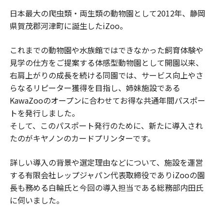
日本最大の爬虫類・両生類の動物園として2012年、静岡
県賀茂郡河津町に誕生したiZoo。
これまでの動物園や水族館ではできなかった飼育体験や
見学の仕方をご提案する体感型動物園として開園以来、
右肩上がりの成長を続ける同園では、サービス向上やさ
らなるリピーター獲得を目指し、姉妹施設である
KawaZooのオープンに合わせてお得な共通年間パスポー
トを発行しました。
そして、このパスポート発行のために、新たに導入され
たのがキヤノンのカードプリンターです。
詳しい導入の背景や選定理由などについて、施設を運営
する有限会社レップジャパン代表取締役でありiZooの園
長も務める白輪氏と今回の導入担当である総務部内田氏
に伺いました。