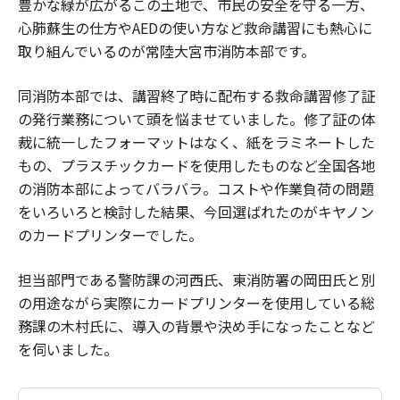
豊かな緑が広がるこの土地で、市民の安全を守る一方、
心肺蘇生の仕方やAEDの使い方など救命講習にも熱心に
取り組んでいるのが常陸大宮市消防本部です。
同消防本部では、講習終了時に配布する救命講習修了証
の発行業務について頭を悩ませていました。修了証の体
裁に統一したフォーマットはなく、紙をラミネートした
もの、プラスチックカードを使用したものなど全国各地
の消防本部によってバラバラ。コストや作業負荷の問題
をいろいろと検討した結果、今回選ばれたのがキヤノン
のカードプリンターでした。
担当部門である警防課の河西氏、東消防署の岡田氏と別
の用途ながら実際にカードプリンターを使用している総
務課の木村氏に、導入の背景や決め手になったことなど
を伺いました。