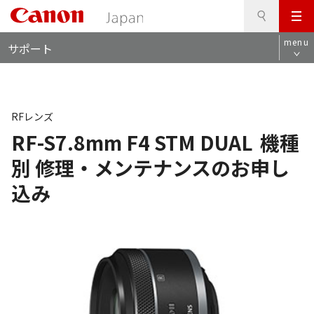
検
このページの本文へ
メ
索
ロ
ニ
menu
サポート
ー
ュ
カ
ー
ル
ナ
ビ
RFレンズ
RF-S7.8mm F4 STM DUAL
機種
別 修理・メンテナンスのお申し
込み