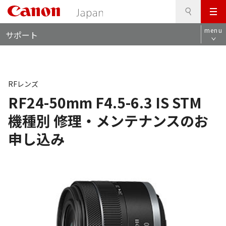
検
このページの本文へ
メ
索
ロ
ニ
menu
サポート
ー
ュ
カ
ー
ル
ナ
ビ
RFレンズ
RF24-50mm F4.5-6.3 IS STM
機種別 修理・メンテナンスのお
申し込み