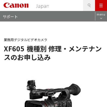
検
このページの本文へ
メ
索
ロ
ニ
menu
サポート
ー
ュ
カ
ー
ル
ナ
ビ
業務用デジタルビデオカメラ
XF605
機種別 修理・メンテナン
スのお申し込み