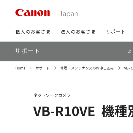
グ
個人のお客さま
法人のお客さま
サポート
ロ
ー
ロ
サポート
バ
よ
ー
ル
カ
ナ
サ
ル
Home
サポート
修理・メンテナンスのお申し込み
VB-
イ
ビ
ナ
ト
ビ
内
の
現
ネットワークカメラ
在
位
VB-R10VE
機種
置