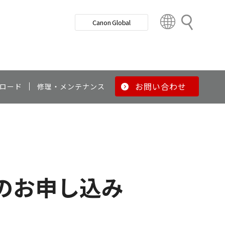
検
Canon Global
索
C
o
u
n
t
r
お問い合わせ
ロード
修理・メンテナンス
y
&
R
e
g
i
o
のお申し込み
n