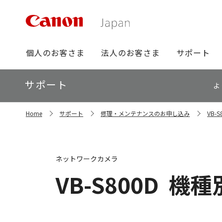
グ
個人のお客さま
法人のお客さま
サポート
ロ
ー
ロ
サポート
バ
よ
ー
ル
カ
ナ
サ
ル
Home
サポート
修理・メンテナンスのお申し込み
VB-
イ
ビ
ナ
ト
ビ
内
の
現
ネットワークカメラ
在
位
VB-S800D
機種
置