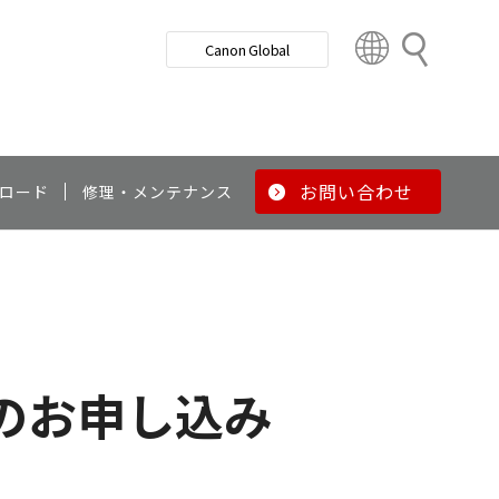
検
Canon Global
索
C
o
u
n
t
r
お問い合わせ
ロード
修理・メンテナンス
y
&
R
e
g
i
o
のお申し込み
n