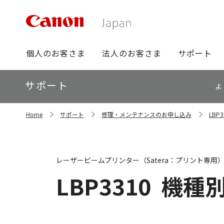
グ
個人のお客さま
法人のお客さま
サポート
ロ
ー
ロ
サポート
バ
よ
ー
ル
カ
ナ
サ
ル
Home
サポート
修理・メンテナンスのお申し込み
LBP
イ
ビ
ナ
ト
ビ
内
の
現
レーザービームプリンター（Satera：プリント専用
在
位
LBP3310
機種
置