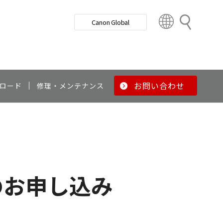
検
Canon Global
索
C
o
u
n
t
r
お問い合わせ
ロード
修理・メンテナンス
y
&
R
e
g
i
o
のお申し込み
n