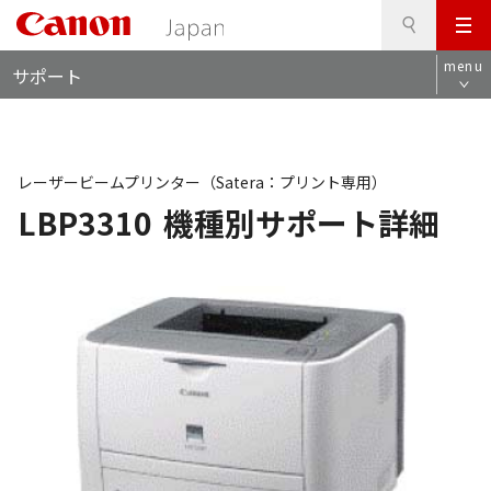
検
このページの本文へ
メ
索
ロ
ニ
menu
サポート
ー
ュ
カ
ー
ル
ナ
ビ
レーザービームプリンター（Satera：プリント専用）
LBP3310
機種別サポート詳細