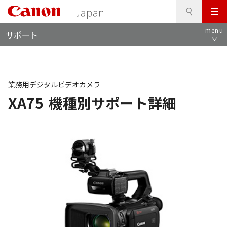
検
このページの本文へ
メ
索
ロ
ニ
menu
サポート
ー
ュ
カ
ー
ル
ナ
ビ
業務用デジタルビデオカメラ
XA75
機種別サポート詳細