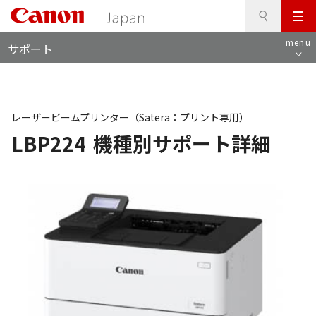
検
このページの本文へ
メ
索
ロ
ニ
menu
サポート
ー
ュ
カ
ー
ル
ナ
ビ
レーザービームプリンター（Satera：プリント専用）
LBP224
機種別サポート詳細