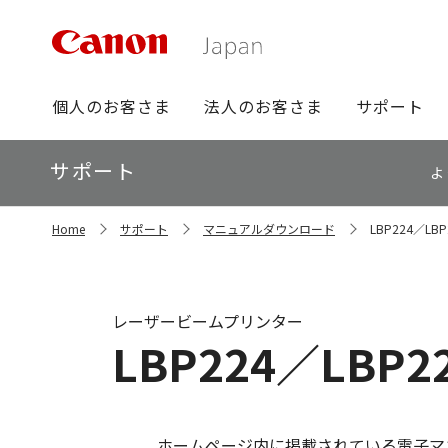
グ
個人のお客さま
法人のお客さま
サポート
ロ
ー
ロ
サポート
バ
よ
ー
ル
カ
ナ
サ
ル
Home
サポート
マニュアルダウンロード
LBP224／L
イ
ビ
ナ
ト
ビ
内
の
現
レーザービームプリンター
在
LBP224／LB
位
置
ホームページ内に掲載されている電子マ