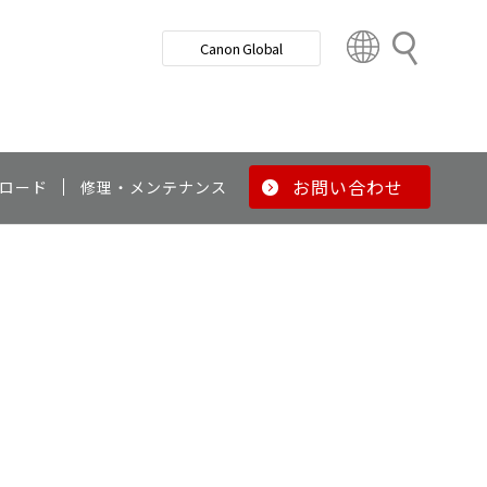
検
Canon Global
索
C
o
u
n
t
r
お問い合わせ
ロード
修理・メンテナンス
y
&
R
e
g
i
o
n