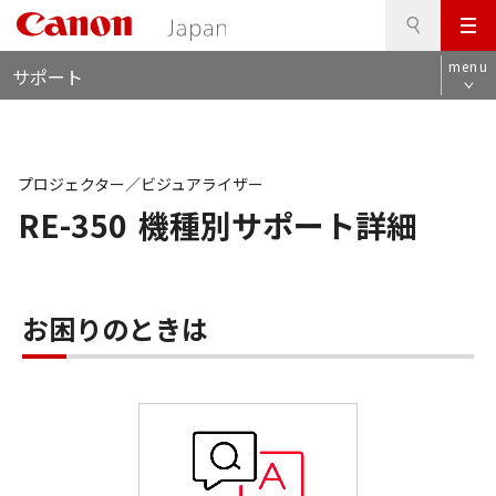
検
このページの本文へ
メ
索
ロ
ニ
menu
サポート
ー
ュ
カ
ー
ル
ナ
ビ
プロジェクター／ビジュアライザー
RE-350
機種別サポート詳細
お困りのときは