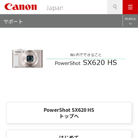
検
このページの本文へ
メ
索
ロ
ニ
menu
サポート
ー
ュ
カ
ー
ル
ナ
ビ
PowerShot SX620 HS
トップへ
はじめて