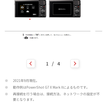
1
/
4
2021年9月現在。
※
動作例はPowerShot G7 X Mark IIによるものです。
※
再接続を行う場合は、接続方法、ネットワークの設定が不
※
要となります。