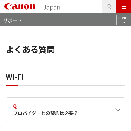
検
このページの本文へ
メ
索
ロ
ニ
menu
サポート
ー
ュ
カ
ー
ル
ナ
よくある質問
ビ
Wi-Fi
Q
プロバイダーとの契約は必要？
A
不要です。また、Wi-Fiサービスをご利用の上