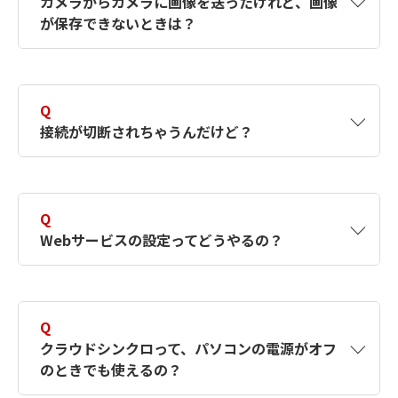
カメラからカメラに画像を送ったけれど、画像
置情報の確認には、対応の地図アプリが必要で
が保存できないときは？
す。
A
送信先のカメラのカード容量が不足してい
る可能性がありますので、カメラのカード
Q
残量を確認して、カードを交換するか、十
接続が切断されちゃうんだけど？
分な容量を確保してから再度送信してくだ
さい。
A
電波状態が悪くなるため、アクセスポイントと
送信先のカメラのカードがロックされてい
の間に障害物のある場所や電子レンジや
Q
る可能性がありますので、ロックを解除し
Bluetoothなど、IEEE 802.11b／g／n（2.4GHz
Webサービスの設定ってどうやるの？
帯）の周波数を使用する機器の近くでは使用し
てから再度送信してください。
ないでください。また、メモリーカード内に大
量の画像（約1000枚）が保存されていると、接
A
カメラとスマートフォンのみでimage.canonや
続が中断することがあります。
SNSなどとの設定を行えます。設定方法は、
Q
「はじめて接続する方」にある、「Webサービ
クラウドシンクロって、パソコンの電源がオフ
ス」をご覧ください。
のときでも使えるの？