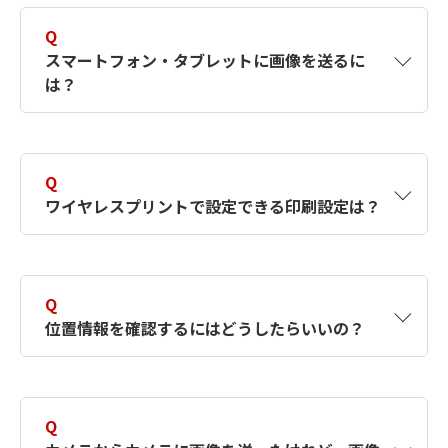
でかかる費用はありません。
Q
image.canonをお使いいただく際のプロバイダ
※
スマートフォン・タブレットに画像を送るに
ーとの接続料金、およびプロバイダーのアクセ
は？
スポイントへの通信料金は別途かかります。
「Camera Connect」は無料でダウンロードで
※
きますが、App Store／Google Play™へ接続す
A
まず、お使いのスマートフォンに「Camera
る際の通信費はお客さまのご負担となります。
Connect（for iOS／for Android™）」をダウン
Q
ロード＆インストール（無料）してください。
ワイヤレスプリントで設定できる印刷設定は？
カメラの画像を取り込み、保存・転送するだけ
でなく、GPS機能やリモート撮影も楽しめる、
多彩なアプリケーションです。NFC搭載の
A
印刷枚数の設定や、トリミング、用紙サイズ、
Android端末（4.0以降）となら、NFCアイコン
レイアウトなど、USBケーブルでプリンターと
Q
をかざすと、端末にアプリダウンロード画面が
接続した場合と同じように設定できます。
位置情報を確認するにはどうしたらいいの？
表示され、そのままダウンロードできます。
App Store／Google Play™へ接続する際の通信
※
費はお客さまのご負担となります。
A
パソコンに保存後、Canonソフトウエア「Map
スマートフォンでGoogle Play™／App Storeに
Utility」で地図上に表示することで、位置情報
Q
アクセスして、「Camera Connect」を検索し
を確認できます。また、スマートフォンでの位
て、インストールしてください。