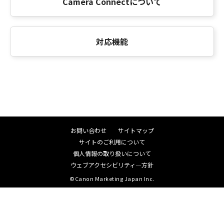
Camera Connectについて
スマートフ
Camera
Camera
ォン・タブ
Connect（
Connect（
※1
レット
for iOS）
for
対応機能
Android）
プリンター
キヤノン製PictBridge（USB
and Wireless LAN）対応プリ
ンター
専用アプリケーション「Camera Connect」の
お問い合わせ
サイトマップ
※1
インストールが必要です。「Camera
サイトのご利用について
Connect」は、App Store／Google Play™から
個人情報の取り扱いについて
無料でダウンロードができます。App Store／
ウェブアクセシビリティ―方針
Google Play™に接続する際の通信費はお客さま
©Canon Marketing Japan Inc.
のご負担となります。
2018年1月現在。
※