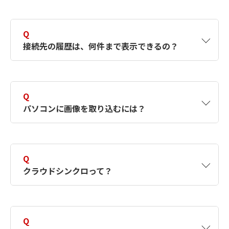
A
パソコンの電源オフ時に画像を転送した場合
は、image.canonのサーバー上に保存され、次
Q
回パソコンの電源が入り、Downloader for
接続先の履歴は、何件まで表示できるの？
image.canonが起動した際に自動で画像が転送
されます。
A
最新の接続先を3件まで表示可能です。設定メ
ニューから、履歴メニューを表示しない設定も
Q
選択できます。
パソコンに画像を取り込むには？
A
「①お使いのパソコンへCameraWindow DCの
インストール」、「②Wi-Fi接続をするための
Q
設定」が必要です。設定方法は、各機種の「は
クラウドシンクロって？
じめて接続する方」にある、「パソコン」をご
覧ください。
A
パソコンで常駐しているDownloader for
image.canonが、image.canonへのカメラから
Q
の画像アップロードを検知すると、その画像の