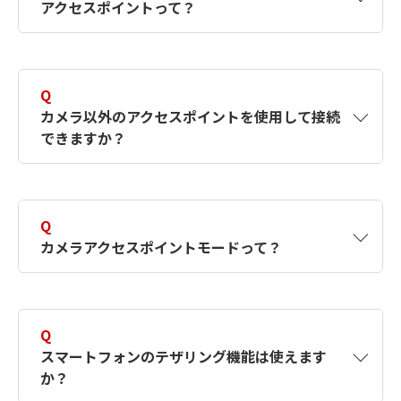
アクセスポイントって？
オリジナルファイルを自動でPC内の指定され
たフォルダに保存します。
保管期限切れでオリジナルファイルが削除され
A
Wi-Fi（無線LAN）ルーターなど、無線LAN の
た画像はダウンロードされません。
ネットワークを構築するときに電波を中継する
Q
装置です。
カメラ以外のアクセスポイントを使用して接続
できますか？
A
Wi-Fi（無線LAN）ルーターなどのアクセスポ
イントを経由して接続することができます。
Q
Wi-Fi（無線LAN）環境が整った場所で利用で
カメラアクセスポイントモードって？
きます。
A
Wi-Fi（無線LAN）ルーターがなくても、カメ
ラと1対1で接続できるモードです。
Q
スマートフォンのテザリング機能は使えます
か？