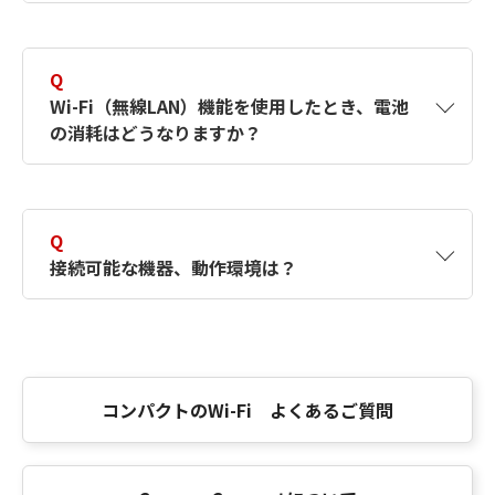
※
A
スマートフォンのテザリング機能
は、動作保
証外です。
Q
テザリング機能：スマートフォンなどを外部モ
※
Wi-Fi（無線LAN）機能を使用したとき、電池
デムとして使い、ほかの端末をインターネット
の消耗はどうなりますか？
に接続させる機能。
A
Wi-Fi（無線LAN）機能を使用すると、少しず
つですが電池を消耗します。
Q
接続可能な機器、動作環境は？
A
項目
動作環境
カメラ
キヤノン製Wi-Fi対応コンパ
コンパクトのWi-Fi よくあるご質問
クトカメラ
パソコン
PC用ソフトウエア 動作環境