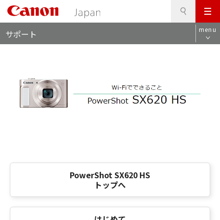
検
このページの本文へ
メ
索
ロ
ニ
menu
サポート
ー
ュ
カ
ー
ル
ナ
ビ
PowerShot SX620 HS
トップへ
はじめて