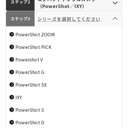
ステップ2
（PowerShot／IXY）
シリーズを選択してください
ステップ3
カメラ／レンズ
パーソナルプリンタ
PowerShot ZOOM
（EOS／RF-LENS／
ー／複合機（PIXUS･
EF-LENS／
TR／SELPHY／
PowerShot PICK
デジタル一眼レフカ
RFレンズ
PowerShot／IXY）
iNSPiC／PC）
メラ／ミラーレスカ
Powershot V
メラ（EOS）
PowerShot G
PowerShot SX
ビジネスプリンター
大判プリンター／業
IXY
／複合機（MAXIFY・
務用プリンター
コンパクトデジタル
PowerShot S
G／Satera／
（imagePROGRAPH
カメラ（PowerShot
imageRUNNER／
／colorWAVE／
／IXY）
PowerShot D
imageFORCE）
plotWAVE／カー