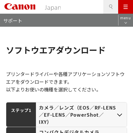
検
このページの本文へ
メ
索
ロ
ニ
menu
サポート
ー
ュ
カ
ー
ル
ナ
ソフトウエアダウンロード
ビ
プリンタードライバーや各種アプリケーションソフトウ
エアをダウンロードできます。
以下よりお使いの機種を選択してください。
カメラ／レンズ（EOS／RF-LENS
ステップ1
／EF-LENS／PowerShot／
IXY）
コンパクトデジタルカメラ