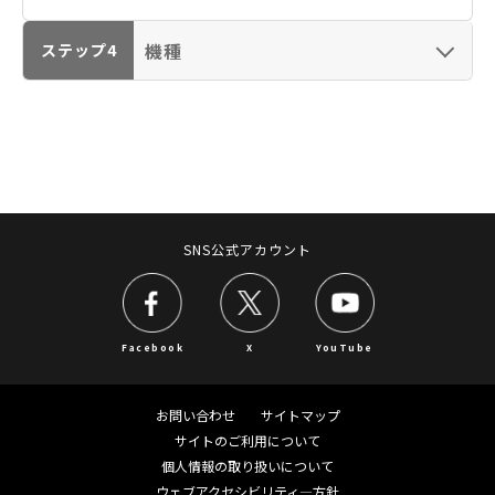
ド・ラベル・ケーブ
ルプリンター）
機種
ステップ4
ビデオカメラ（iVIS／IXY DV）
業務用映像機器（CINEMA EOS／放送用／リモー
トカメラ）
プロダクションプリンター（imagePRESS）
SNS公式アカウント
スキャナー（CanoScan／DR／ScanFront）
ファクス（キヤノフアクス／FAXPHONE）
Facebook
X
YouTube
プロジェクター／ビデオ会議
お問い合わせ
サイトマップ
電卓／電子辞書／ポインター／プライバシートー
サイトのご利用について
クデバイス
個人情報の取り扱いについて
ウェブアクセシビリティ―方針