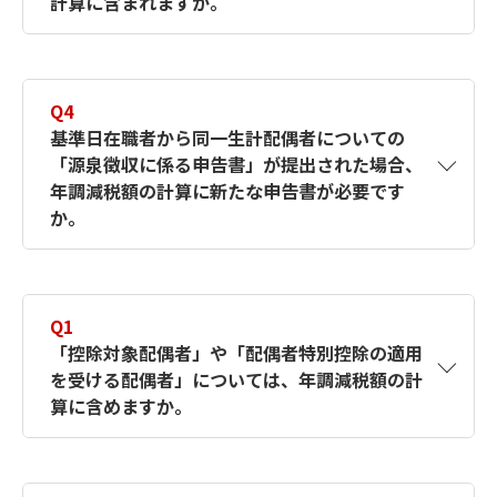
計算に含まれますか。
A3
その親族の死亡の日の現況で扶養親族である
と判定されるのであれば、年調減税額の計算
Q4
に含めることとされています。
基準日在職者から同一生計配偶者についての
「源泉徴収に係る申告書」が提出された場合、
年調減税額の計算に新たな申告書が必要です
か。
A4
必要です。「源泉徴収に係る申告書」は月次
減税のための書類なので、年末調整時には
Q1
「配偶者控除等申告書」または「年末調整に
「控除対象配偶者」や「配偶者特別控除の適用
係る申告書」の提出が必要です。
を受ける配偶者」については、年調減税額の計
算に含めますか。
A1
給与所得者の提出した配偶者控除等申告書に
氏名等が記載されている「控除対象配偶者」