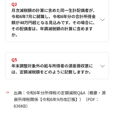
Q2
で、居住者である人については、年調減税額
月次減税額の計算に含めた同一生計配偶者が、
の計算に含めることとされています。
令和6年7月に就職し、令和6年分の合計所得金
一方、「配偶者特別控除の適用を受ける配偶
額が48万円超となる見込みです。その場合に、
者」については、年調減税額の計算に含める
その配偶者は、年調減税額の計算に含めます
ことはできません。
か。
A2
月次減税額の計算に含めた同一生計配偶者又
は扶養親族であっても、12月31日の現況で令
Q5
和6年分の合計所得金額が48万円超となる場
年末調整対象外の給与所得者の源泉徴収票に
合には、その配偶者等については年調減税額
は、定額減税額をどのように記載しますか。
の計算には含めないこととされています。
A5
定額減税額の記載は不要です。年末調整対象
外の人は確定申告で最終的な定額減税額を精
出典：令和6年分所得税の定額減税Q&A（概要・源
算するため、源泉徴収票には記載しません。
泉所得税関係【令和6年9月改訂版】）（PDF：
「源泉徴収税額」欄には、月次減税額を控除
636KB）
した後の実際に源泉徴収した税額の合計額を