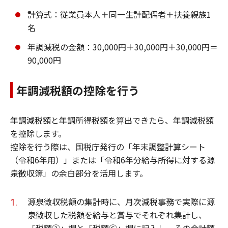
計算式：従業員本人＋同一生計配偶者＋扶養親族1
名
年調減税の金額：30,000円＋30,000円＋30,000円＝
90,000円
年調減税額の控除を行う
年調減税額と年調所得税額を算出できたら、年調減税額
を控除します。
控除を行う際は、国税庁発行の「年末調整計算シート
（令和6年用）」または「令和6年分給与所得に対する源
泉徴収簿」の余白部分を活用します。
源泉徴収税額の集計時に、月次減税事務で実際に源
泉徴収した税額を給与と賞与でそれぞれ集計し、
「税額③」欄と「税額⑥」欄に記入し、その合計額