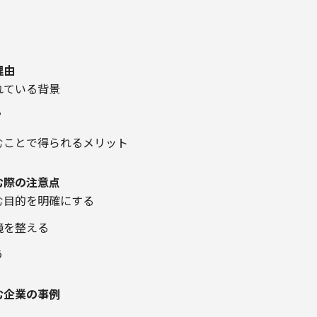
理由
れている背景
？
むことで得られるメリット
む際の注意点
む目的を明確にする
境を整える
う
む企業の事例