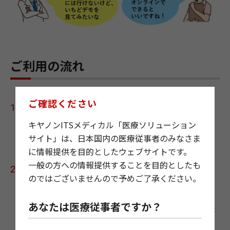
ご利用の流れ
ご確認ください
お申し込み
こちらの【
お問い合わせフォーム
】からお申込みく
キヤノンITSメディカル「医療ソリューション
ださい。
サイト」は、日本国内の医療従事者のみなさま
に情報提供を目的としたウェブサイトです。
一般の方への情報提供することを目的としたも
担当よりご返信
のではございませんので予めご了承ください。
翌営業日以降（平日）3営業日以内を目処に担当者
からご連絡させていただきます。日時が確定次第、
あなたは医療従事者ですか？
オンラインデモ・打合せ用のURLをお送りいたしま
す。