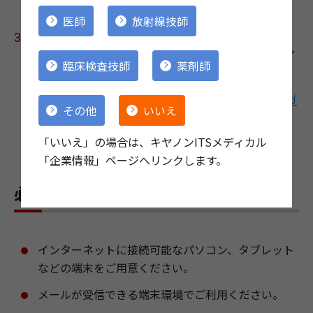
医師
放射線技師
オンラインデモ・打合せ実施
当日、お約束の時間になりましたら、オンライ
臨床検査技師
薬剤師
ンデモ・打合せにご参加ください。
当日の接続手順等は、こちらの【
Teams利用ガ
その他
いいえ
イド
】をご覧ください。
「いいえ」の場合は、キヤノンITSメディカル
「企業情報」ページへリンクします。
必要な環境・ご利用条件
インターネットに接続可能なパソコン、タブレット
などの端末をご用意ください。
メールが受信できる端末環境でご利用ください。