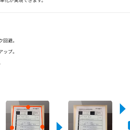
ク回避。
アップ。
。