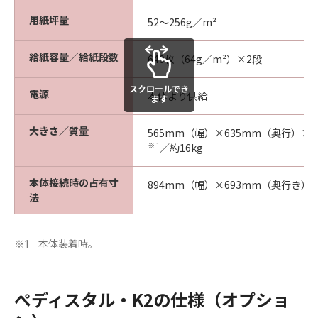
用紙坪量
52～256g／m²
給紙容量／給紙段数
640枚（64g／m²）×2段
スクロールでき
電源
本体より供給
ます
大きさ／質量
565mm（幅）×635mm（奥行）×
※1
／約16kg
本体接続時の占有寸
894mm（幅）×693mm（奥行き）
法
本体装着時。
※1
ぺディスタル・K2の仕様（オプショ