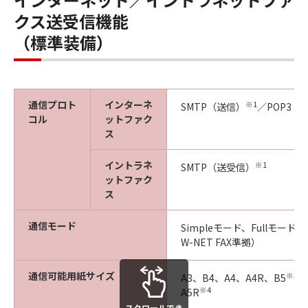
クス送受信機能
（標準装備）
通信プロト
インターネ
※1
SMTP（送信）
／POP3（
コル
ットファク
ス
イントラネ
※1
SMTP（送受信）
ットファク
ス
通信モード
Simpleモード、Fullモード（I
W-NET FAX準拠）
通信可能用紙サイズ
※3
A3、B4、A4、A4R、B5
、
※4
A5R
スクロールでき