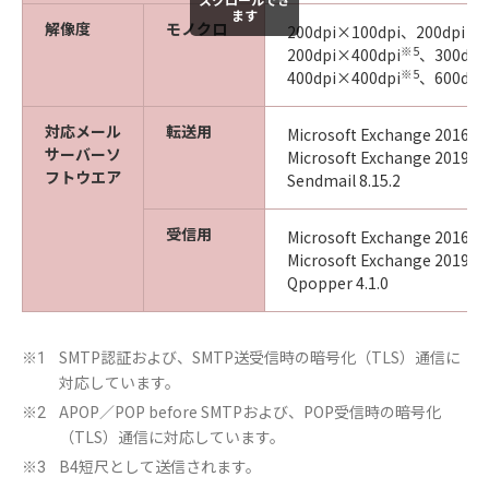
ます
解像度
モノクロ
200dpi×100dpi、200dpi×
※5
200dpi×400dpi
、300dpi
※5
400dpi×400dpi
、600dpi
対応メール
転送用
Microsoft Exchange 2016／
サーバーソ
Microsoft Exchange 2019／
フトウエア
Sendmail 8.15.2
受信用
Microsoft Exchange 2016／
Microsoft Exchange 2019／
Qpopper 4.1.0
SMTP認証および、SMTP送受信時の暗号化（TLS）通信に
※1
対応しています。
APOP／POP before SMTPおよび、POP受信時の暗号化
※2
（TLS）通信に対応しています。
B4短尺として送信されます。
※3