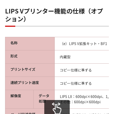
LIPS Vプリンター機能の仕様（オプ
ション）
名称
（e）LIPS V拡張キット・BF1
形式
内蔵型
プリントサイズ
コピー仕様に準ずる
連続プリント速度
コピー仕様に準ずる
解像度
データ
LIPS LX：600dpi×600dpi、1,20
処理
その他：600dpi×600dpi