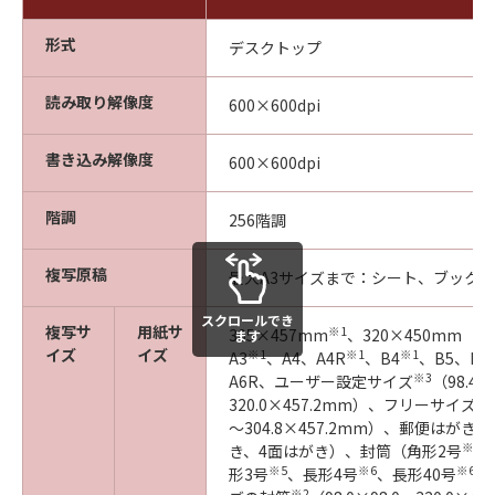
形式
デスクトップ
読み取り解像度
600×600dpi
書き込み解像度
600×600dpi
階調
256階調
複写原稿
最大A3サイズまで：シート、ブック
スクロールでき
複写サ
用紙サ
※1
305×457mm
、320×450mm（S
ます
イズ
イズ
※1
※1
※1
A3
、A4、A4R
、B4
、B5、B5
※3
A6R、ユーザー設定サイズ
（98.4×
※2
320.0×457.2mm）、フリーサイズ
～304.8×457.2mm）、郵便はが
※4
き、4面はがき）、封筒（角形2号
、
※5
※6
※6
形3号
、長形4号
、長形40号
、
※2