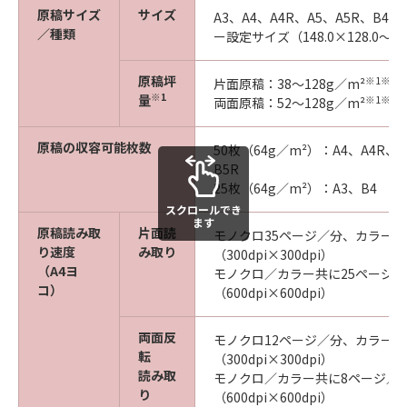
原稿サイズ
サイズ
A3、A4、A4R、A5、A5R、B4
／種類
ー設定サイズ（148.0×128.0～29
原稿坪
※1
※2
片面原稿：38～128g／m²
※1
量
※1
※3
両面原稿：52～128g／m²
原稿の収容可能枚数
50枚（64g／m²）：A4、A4R、A
B5R
25枚（64g／m²）：A3、B4
スクロールでき
ます
原稿読み取
片面読
モノクロ35ページ／分、カラー2
り速度
み取り
（300dpi×300dpi）
（A4ヨ
モノクロ／カラー共に25ページ／
コ）
（600dpi×600dpi）
両面反
モノクロ12ページ／分、カラー8
転
（300dpi×300dpi）
読み取
モノクロ／カラー共に8ページ／
り
（600dpi×600dpi）