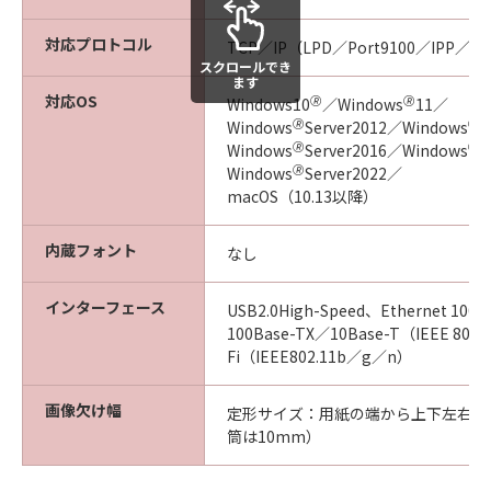
対応プロトコル
TCP／IP（LPD／Port9100／IPP／I
スクロールでき
ます
対応OS
🄬
🄬
Windows10
／Windows
11／
🄬
🄬
Windows
Server2012／Windows
S
🄬
🄬
Windows
Server2016／Windows
S
🄬
Windows
Server2022／
macOS（10.13以降）
内蔵フォント
なし
インターフェース
USB2.0High-Speed、Ethernet 100
100Base-TX／10Base-T（IEEE 80
Fi（IEEE802.11b／g／n）
画像欠け幅
定形サイズ：用紙の端から上下左右の
筒は10mm）