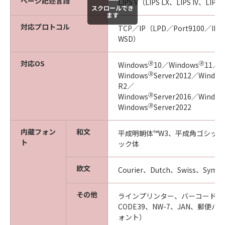
ページ記述言語
LIPS V（LIPS LX、LIPS IV、LIPS I
スクロールでき
ます
対応プロトコル
TCP／IP（LPD／Port9100／IP
WSD）
対応OS
🄬
🄬
Windows
10／Windows
11／
🄬
Windows
Server2012／Window
R2／
🄬
Windows
Server2016／Window
🄬
Windows
Server2022
内蔵フォン
和文
平成明朝体™W3、平成角ゴシック
ト
ック体
欧文
Courier、Dutch、Swiss、Symbo
その他
ラインプリンター、バーコード（EA
CODE39、NW-7、JAN、郵便バ
ォント）