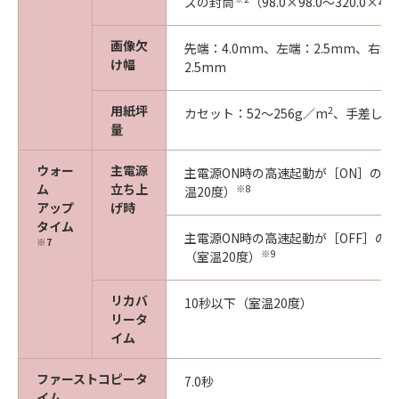
ズの封筒
（98.0×98.0～320.0×4
画像欠
先端：4.0mm、左端：2.5mm、右端
け幅
2.5mm
用紙坪
2
カセット：52～256g／m
、手差し：5
量
ウォー
主電源
主電源ON時の高速起動が［ON］の場
ム
立ち上
※8
温20度）
アップ
げ時
タイム
主電源ON時の高速起動が［OFF］の場
※7
※9
（室温20度）
リカバ
10秒以下（室温20度）
リータ
イム
ファーストコピータ
7.0秒
イム