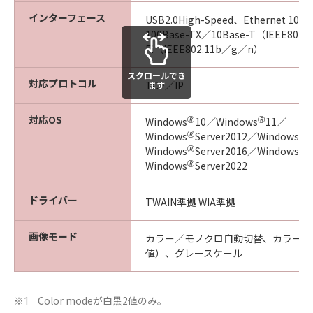
インターフェース
USB2.0High-Speed、Ethernet 100
100Base-TX／10Base-T（IEEE802
Fi（IEEE802.11b／g／n）
スクロールでき
対応プロトコル
TCP／IP
ます
対応OS
🄬
🄬
Windows
10／Windows
11／
🄬
🄬
Windows
Server2012／Windows
S
🄬
🄬
Windows
Server2016／Windows
S
🄬
Windows
Server2022
ドライバー
TWAIN準拠 WIA準拠
画像モード
カラー／モノクロ自動切替、カラー、
値）、グレースケール
Color modeが白黒2値のみ。
※1