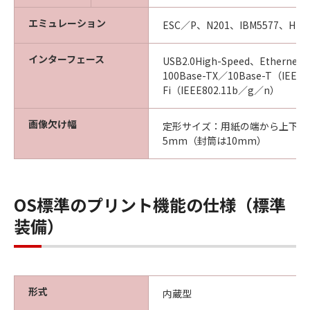
エミュレーション
ESC／P、N201、IBM5577、HP-
インターフェース
USB2.0High-Speed、Ethernet 
100Base-TX／10Base-T（IEEE
Fi（IEEE802.11b／g／n）
画像欠け幅
定形サイズ：用紙の端から上下左
5mm（封筒は10mm）
OS標準のプリント機能の仕様（標準
装備）
形式
内蔵型