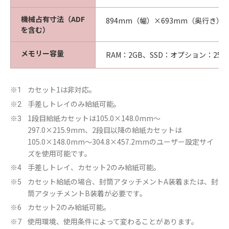
機械占有寸法（ADF
894mm（幅）×693mm（奥行き）
を含む）
メモリー容量
RAM：2GB、SSD：オプション：256
カセット1は非対応。
※1
手差しトレイのみ給紙可能。
※2
1段目給紙カセットは105.0×148.0mm～
※3
297.0×215.9mm、2段目以降の給紙カセットは
105.0×148.0mm～304.8×457.2mmのユーザー設定サイ
ズを使用可能です。
手差しトレイ、カセット2のみ給紙可能。
※4
カセット給紙の場合、封筒アタッチメントA装着または、封
※5
筒アタッチメントB装着が必要です。
カセット2のみ給紙可能。
※6
使用環境、使用条件によって変わることがあります。
※7