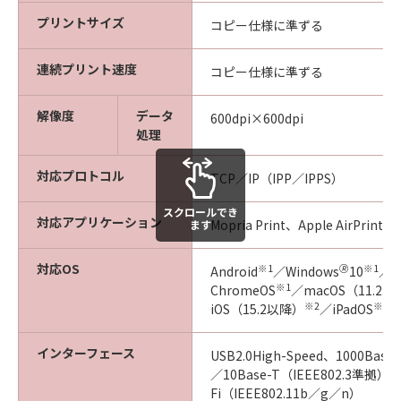
プリントサイズ
コピー仕様に準ずる
連続プリント速度
コピー仕様に準ずる
解像度
データ
600dpi×600dpi
処理
対応プロトコル
TCP／IP（IPP／IPPS）
スクロールでき
対応アプリケーション
Mopria Print、Apple AirPrint、
ます
対応OS
※1
🄬
※1
Android
／Windows
10
／W
※1
ChromeOS
／macOS（11.2.
※2
※2
iOS（15.2以降）
／iPadOS
インターフェース
USB2.0High-Speed、1000Base
／10Base-T（IEEE802.3準拠）、
Fi（IEEE802.11b／g／n）