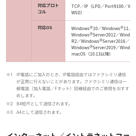
対応プロト
TCP／IP（LPD／Port9100／IP
コル
WSD）
対応OS
🄬
🄬
Windows
10／Windows
11／
🄬
Windows
Server2012／Window
🄬
R2／Windows
Server2016／
🄬
Windows
Server2019／Window
macOS（10.13以降）
IP電話にご加入のとき、IP電話経由ではファクシミリ通信
※1
が正常に行えないことがあります。ファクシミリ通信は一
般電話（加入電話／Fネット）回線経由でのご使用をおすす
めします。
B4短尺として送信されます。
※2
A4として送信されます。
※3
インターネット／イントラネットファ