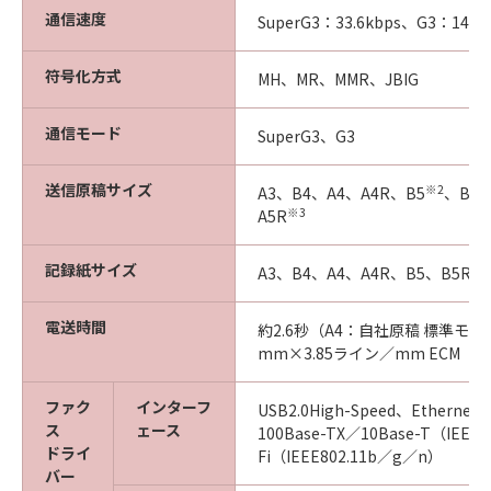
通信速度
SuperG3：33.6kbps、G3：14.4k
符号化方式
MH、MR、MMR、JBIG
通信モード
SuperG3、G3
送信原稿サイズ
※2
A3、B4、A4、A4R、B5
、B5R
※3
A5R
記録紙サイズ
A3、B4、A4、A4R、B5、B5R、
電送時間
約2.6秒（A4：自社原稿 標準モード
mm×3.85ライン／mm ECM（J
ファク
インターフ
USB2.0High-Speed、Ethernet 
ス
ェース
100Base-TX／10Base-T（IEEE
ドライ
Fi（IEEE802.11b／g／n）
バー