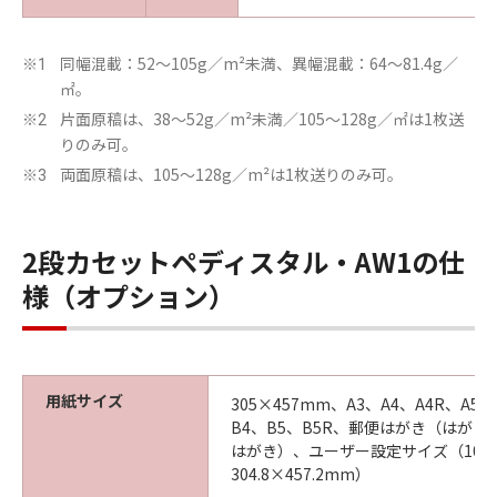
同幅混載：52～105g／m²未満、異幅混載：64～81.4g／
※1
㎡。
片面原稿は、38～52g／m²未満／105～128g／㎡は1枚送
※2
りのみ可。
両面原稿は、105～128g／m²は1枚送りのみ可。
※3
2段カセットペディスタル・AW1の仕
様（オプション）
用紙サイズ
305×457mm、A3、A4、A4R、A5、
B4、B5、B5R、郵便はがき（はがき
はがき）、ユーザー設定サイズ（105.0×
304.8×457.2mm）