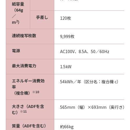
紙容量
（64g
／
手差し
120枚
2
m
）
連続複写枚数
9,999枚
電源
AC100V、8.5A、50／60Hz
最大消費電力
1.5kW
エネルギー消費効
54kWh／年（区分名：複合機 c）
率
※10
（複合機）
大きさ（ADFを含
565mm（幅）×693mm（奥行き）
※11
む）
質量（ADFを含む）
約66kg