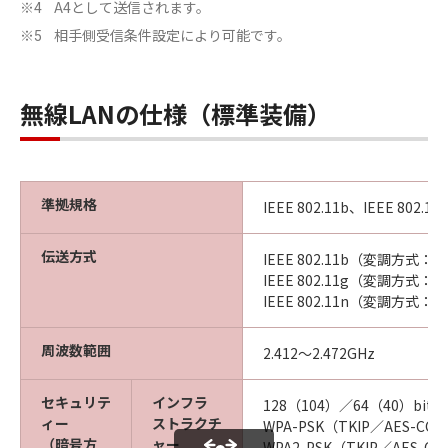
A4として送信されます。
※4
相手側受信条件設定により可能です。
※5
無線LANの仕様（標準装備）
準拠規格
IEEE 802.11b、IEEE 802.11
伝送方式
IEEE 802.11b（変調方式：D
IEEE 802.11g（変調方式：
IEEE 802.11n（変調方式：
周波数範囲
2.412～2.472GHz
セキュリテ
インフラ
128（104）／64（40）bit W
ィー
ストラクチ
WPA-PSK（TKIP／AES-CC
（暗号方
ャー
WPA2-PSK（TKIP／AES-C