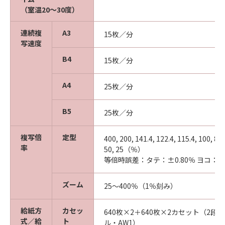
（室温20～30度）
連続複
A3
15枚／分
写速度
B4
15枚／分
A4
25枚／分
B5
25枚／分
複写倍
定型
400, 200, 141.4, 122.4, 115.4, 100, 86.5
率
50, 25（％）
等倍時誤差：タテ：±0.80％ ヨコ：±0
ズーム
25～400％（1％刻み）
給紙方
カセッ
640枚×2＋640枚×2カセット（2
式／給
ト
ル・AW1）