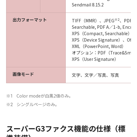
Sendmail 8.15.2
出力フォーマット
※2
TIFF（MMR）、JPEG
、PDF（C
Searchable, PDF A／1-b, Encr
XPS（Compact, Searchable）
XPS（Device Signature）、Offic
XML（PowerPoint, Word）
オプション：PDF（Trace&Smoo
XPS（User Signature）
画像モード
文字、文字／写真、写真
Color modeが白黒2値のみ。
※1
シングルページのみ。
※2
スーパーG3ファクス機能の仕様（標