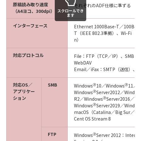
原稿読み取り速度
それぞれのADF仕様に準ずる
スクロールでき
（A4ヨコ、300dpi）
ます
インターフェース
Ethernet 1000Base-T／100Bas
T（IEEE 802.3準拠）、Wi-Fi（IE
n）
対応プロトコル
File：FTP（TCP／IP）、SMB（
WebDAV
Email／iFax：SMTP（送信）、
対応OS／
SMB
🄬
🄬
Windows
10／Windows
11／
アプリケー
🄬
Windows
Server2012／Window
ション
🄬
R2／Windows
Server2016／
🄬
Windows
Server2019／Window
macOS（Catalina／Big Sur／M
Cent OS Stream 8
FTP
🄬
Windows
Server 2012：Interne