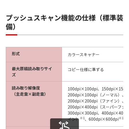
プッシュスキャン機能の仕様（標準装
備）
形式
カラースキャナー
最大原稿読み取りサイ
コピー仕様に準ずる
ズ
読み取り解像度
100dpi×100dpi、150dpi×150d
（主走査×副走査）
200dpi×100dpi（ノーマル）、
200dpi×200dpi（ファイン）、
200dpi×400dpi（スーパーファ
300dpi×300dpi、400dpi×4
※1
※1
イン）
、600dpi×600dpi