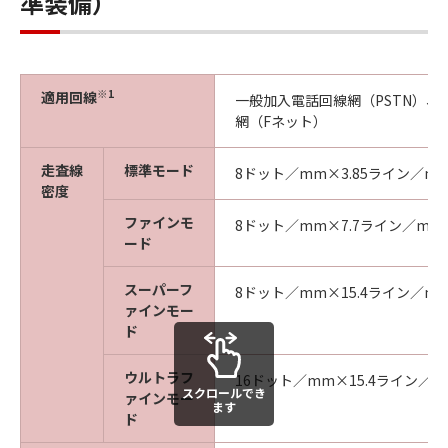
準装備）
※1
適用回線
一般加入電話回線網（PSTN）、
網（Fネット）
走査線
標準モード
8ドット／mm×3.85ライン／m
密度
ファインモ
8ドット／mm×7.7ライン／mm
ード
スーパーフ
8ドット／mm×15.4ライン／m
ァインモー
ド
ウルトラフ
16ドット／mm×15.4ライン／
スクロールでき
ァインモー
ます
ド