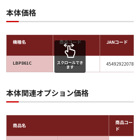
本体価格
機種名
商品コード
JANコード
スクロールでき
LBP861C
5728C003
4549292207897
ます
本体関連オプション価格
商品コー
商品名
ド