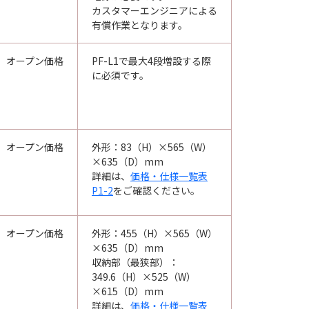
カスタマーエンジニアによる
有償作業となります。
オープン価格
PF-L1で最大4段増設する際
に必須です。
オープン価格
外形：83（H）×565（W）
×635（D）mm
詳細は、
価格・仕様一覧表
P1-2
をご確認ください。
オープン価格
外形：455（H）×565（W）
×635（D）mm
収納部（最狭部）：
349.6（H）×525（W）
×615（D）mm
詳細は、
価格・仕様一覧表