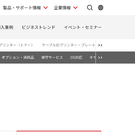
製品・サポート情報
企業情報
導入事例
ビジネストレンド
イベント・セミナー
プリンター（トナー）
ケーブルIDプリンター・プレート＆シートプリンター
オプション・消耗品
保守サービス
OS対応
キヤノン純正トナーカート