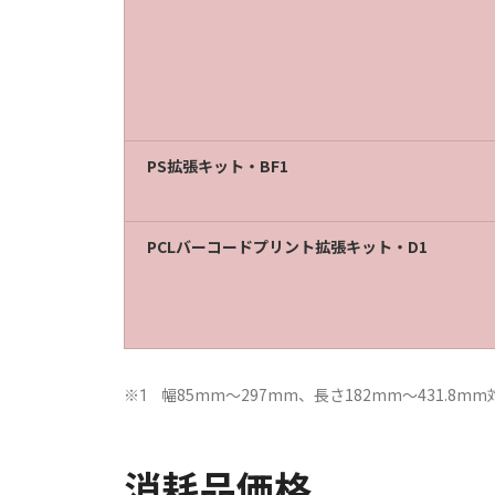
PS拡張キット・BF1
PCLバーコードプリント拡張キット・D1
幅85mm～297mm、長さ182mm～431.8m
※1
消耗品価格