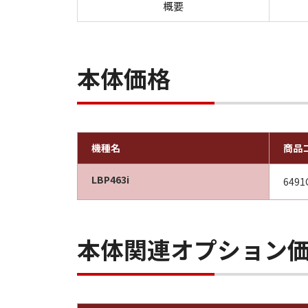
概要
本体価格
機種名
商品
LBP463i
6491
本体関連オプション