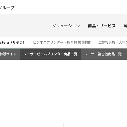
このページの本文へ
グループ
ソリューション
商品・サービス
tera（サテラ）
ビジネスプリンター・複合機 拡張機能
広幅複合機・大判
3i 特設サイト
レーザービームプリンター商品一覧
レーザー複合機商品一覧
価格表 LBP463i