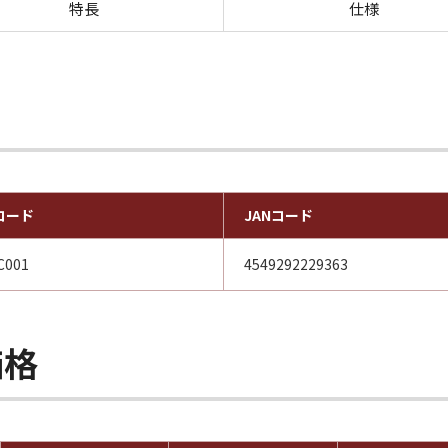
特長
仕様
コード
JANコード
C001
4549292229363
価格